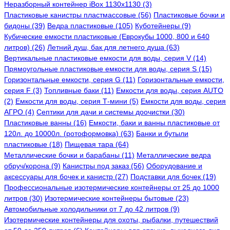
Неразборный контейнер iBox 1130x1130 (3)
Пластиковые канистры пластмассовые (56)
Пластиковые бочки и
бидоны (39)
Ведра пластиковые (105)
Куботейнеры (9)
Кубические емкости пластиковые (Еврокубы 1000, 800 и 640
литров) (26)
Летний душ, бак для летнего душа (63)
Вертикальные пластиковые емкости для воды, серия V (14)
Прямоугольные пластиковые емкости для воды, серия S (15)
Горизонтальные емкости, серия G (11)
Горизонтальные емкости,
серия F (3)
Топливные баки (11)
Емкости для воды, серия AUTO
(2)
Емкости для воды, серия Т-мини (5)
Емкости для воды, серия
АГРО (4)
Септики для дачи и системы доочистки (30)
Пластиковые ванны (16)
Емкости, баки и ванны пластиковые от
120л. до 10000л. (ротоформовка) (63)
Банки и бутыли
пластиковые (18)
Пищевая тара (64)
Металлические бочки и барабаны (11)
Металлические ведра
обруч/корона (9)
Канистры под заказ (56)
Оборудование и
аксессуары для бочек и канистр (27)
Подставки для бочек (19)
Профессиональные изотермические контейнеры от 25 до 1000
литров (30)
Изотермические контейнеры бытовые (23)
Автомобильные холодильники от 7 до 42 литров (9)
Изотермические контейнеры для охоты, рыбалки, путешествий