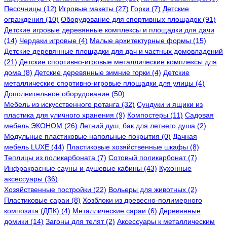
Песочницы (12)
Игровые макеты (27)
Горки (7)
Детские
ограждения (10)
Оборудование для спортивных площадок (91)
Детские игровые деревянные комплексы и площадки для дачи
(14)
Чердаки игровые (4)
Малые архитектурные формы (15)
Детские деревянные площадки для дач и частных домовладений
(21)
Детские спортивно-игровые металлические комплексы для
дома (8)
Детские деревянные зимние горки (4)
Детские
металлические спортивно-игровые площадки для улицы (4)
Дополнительное оборудование (50)
Мебель из искусственного ротанга (32)
Сундуки и ящики из
пластика для уличного хранения (9)
Компостеры (11)
Садовая
мебель ЭКОНОМ (26)
Летний душ, бак для летнего душа (2)
Модульные пластиковые напольные покрытия (0)
Дачная
мебель LUXE (44)
Пластиковые хозяйственные шкафы (8)
Теплицы из поликарбоната (7)
Сотовый поликарбонат (7)
Инфракрасные сауны и душевые кабины (43)
Кухонные
аксессуары (36)
Хозяйственные постройки (22)
Вольеры для животных (2)
Пластиковые сараи (8)
Хозблоки из древесно-полимерного
композита (ДПК) (4)
Металлические сараи (6)
Деревянные
домики (14)
Загоны для телят (2)
Аксессуары к металлическим