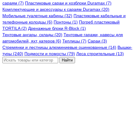
сараям (7)
Пластиковые сараи и хозблоки Duramax (7)
Комплектующие и аксессуары к сараям Duramax (20)
Мобильные туалетные кабины (32)
Пластиковые кабельные и
телефонные колодцы (6)
Понтоны (1)
Погреб пластиковый
TORTILA (2)
Дренажные блоки R-Block (1)
Тентовые ангары, склады (20)
Тентовые гаражи, навесы для
автомобилей, яхт, катеров (6)
Теплицы (7)
Сараи (3)
Стремянки и лестницы алюминиевые оцинкованные (14)
Вышки-
туры (240)
Подмости и помосты (79)
Леса строительные (13)
Найти