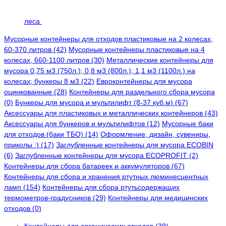
леса
Мусорные контейнеры для отходов пластиковые на 2 колесах,
60-370 литров (42)
Мусорные контейнеры пластиковые на 4
колесах, 660-1100 литров (30)
Металлические контейнеры для
мусора 0,75 м3 (750л.); 0,8 м3 (800л.); 1,1 м3 (1100л.) на
колесах; бункеры 8 м3 (22)
Евроконтейнеры для мусора
оцинкованные (28)
Контейнеры для раздельного сбора мусора
(0)
Бункеры для мусора и мультилифт (8-37 куб.м) (67)
Аксессуары для пластиковых и металлических контейнеров (43)
Аксессуары для бункеров и мультилифтов (12)
Мусорные баки
для отходов (баки ТБО) (14)
Оформление, дизайн, сувениры,
приколы :) (17)
Заглубленные контейнеры для мусора ECOBIN
(6)
Заглубленные контейнеры для мусора ECOPROFIT (2)
Контейнеры для сбора батареек и аккумуляторов (67)
Контейнеры для сбора и хранения ртутных люминесцентных
ламп (154)
Контейнеры для сбора ртутьсодержащих
термометров-градусников (29)
Контейнеры для медицинских
отходов (0)