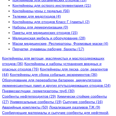
Контейнеры для органических отходов (39)
Контейнеры для острого инструментария (21)
Контейнеры-урны с педалью (56)
Тележки для медотходов (4)
Контейнеры для отходов Класс Г (лампы) (2)
Наборы для демеркуризации (0)
Пакеты для медицинских отходов (15)
Медицинская мебель и оборудование (28)
Маски медицинские, Респираторы, Формовые маски (4)
Перчатки, рукавицы рабочие, бахилы (17)
Контейнеры для ветоши, маслянистых и маслосодержащих
отходов (36)
Контейнеры и наборы устранения вредных и
опасных отходов (76)
Контейнеры для песка, соли, реагентов
(44)
Контейнеры для сбора собачьих экскрементов (36)
Оборудование для переработки батареек, аккумуляторов,
люминесцентных ламп и других ртутьсодержащих отходов (24)
Пневмозаглушки, герметизаторы труб (30)
Сорбенты нефтепродуктов (29)
Химически стойкие сорбенты
(27)
Универсальные сорбенты (19)
Сыпучие сорбенты (16)
Аварийные комплекты (50)
Локализация разливов ТЖ (9)
Сорбирующие материалы и сыпучие сорбенты для нефтяной,