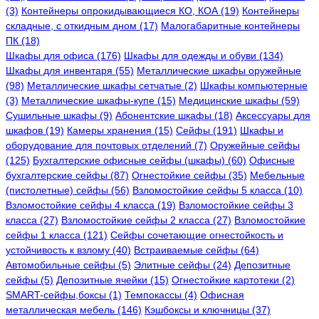
(3)
Контейнеры опрокидывающиеся КО, КОА (19)
Контейнеры
складные, с откидным дном (17)
Малогабаритные контейнеры
ПК (18)
Шкафы для офиса (176)
Шкафы для одежды и обуви (134)
Шкафы для инвентаря (55)
Металлические шкафы оружейные
(98)
Металлические шкафы сетчатые (2)
Шкафы компьютерные
(3)
Металлические шкафы-купе (15)
Медицинские шкафы (59)
Сушильные шкафы (9)
Абонентские шкафы (18)
Аксессуары для
шкафов (19)
Камеры хранения (15)
Сейфы (191)
Шкафы и
оборудование для почтовых отделений (7)
Оружейные сейфы
(125)
Бухгалтерские офисные сейфы (шкафы) (60)
Офисные
бухгалтерские сейфы (87)
Огнестойкие сейфы (35)
Мебельные
(пистолетные) сейфы (56)
Взломостойкие сейфы 5 класса (10)
Взломостойкие сейфы 4 класса (19)
Взломостойкие сейфы 3
класса (27)
Взломостойкие сейфы 2 класса (27)
Взломостойкие
сейфы 1 класса (121)
Сейфы сочетающие огнестойкость и
устойчивость к взлому (40)
Встраиваемые сейфы (64)
Автомобильные сейфы (5)
Элитные сейфы (24)
Депозитные
сейфы (5)
Депозитные ячейки (15)
Огнестойкие картотеки (2)
SMART-сейфы,боксы (1)
Темпокассы (4)
Офисная
металлическая мебель (146)
Кэшбоксы и ключницы (37)