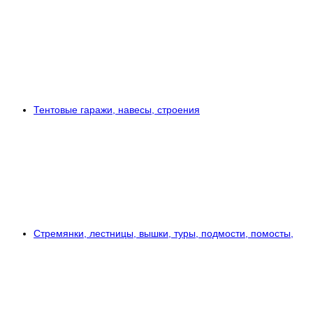
Тентовые гаражи, навесы, строения
Стремянки, лестницы, вышки, туры, подмости, помосты,