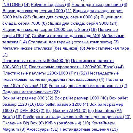
INSTORE (14)
Polymer Logistics (6)
Нестандартные решения (6)
Ящики для склада, серия 1000 (11)
Ящики для склада, серия
5000 Italia (23)
Ящики для склада, серия 6000 (8)
Ящики для
склада, серия 7000 (8)
Ящики для склада, серия 9000 (24)
Ящики для склада, серия 12000 Logic Store (18)
Полочные
ящики RK (24)
Стойки и стеллажи для склада (40)
Мобильные
тележки (14)
Стеллажи для гаража (готовые комплекты) (3)
Металлические стеллажи (без ящиков) (8)
Антистатическая тара
(7)
Пластиковые паллеты 600x400 (5)
Пластиковые паллеты
800x600 (16)
Пластиковые европаллеты 1200x800 (Евро) (44)
Пластиковые паллеты 1200x1000 (Fin) (52)
Нестандартные
пластиковые паллеты (поддоны пластмассовые) (4)
Паллеты
для 19'/л. бутылей (10)
Решетки для заморозки пластиковые (2)
Поддоны металлические (23)
Box pallet размер 800 (32)
Box pallet размер 1000 (40)
Box pallet
размер 1120 (16)
Box pallet размер 1200 (4)
Box pallet размер
1600 (7)
DPF-BOX (2)
Big-Box тип АГРО (0)
Big Box - iBox (Ай
Бокс) (16)
Разборные и складные контейнеры для перевозки (20)
Складные Big Box (6)
KitBin (разборный) (10)
Контейнеры
Magnum (9)
Аксессуары (31)
Нестандартные решения (13)