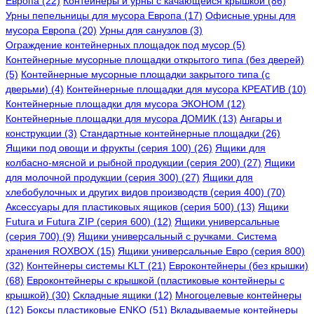
Европа (22)
Контейнеры и урны с качающейся крышкой (86)
Урны пепельницы для мусора Европа (17)
Офисные урны для
мусора Европа (20)
Урны для санузлов (3)
Ограждение контейнерных площадок под мусор (5)
Контейнерные мусорные площадки открытого типа (без дверей)
(5)
Контейнерные мусорные площадки закрытого типа (с
дверьми) (4)
Контейнерные площадки для мусора КРЕАТИВ (10)
Контейнерные площадки для мусора ЭКОНОМ (12)
Контейнерные площадки для мусора ДОМИК (13)
Ангары и
конструкции (3)
Стандартные контейнерные площадки (26)
Ящики под овощи и фрукты (серия 100) (26)
Ящики для
колбасно-мясной и рыбной продукции (серия 200) (27)
Ящики
для молочной продукции (серия 300) (27)
Ящики для
хлебобулочных и других видов производств (серия 400) (70)
Аксессуары для пластиковых ящиков (серия 500) (13)
Ящики
Futura и Futura ZIP (серия 600) (12)
Ящики универсальные
(серия 700) (9)
Ящики универсальный с ручками. Система
хранения ROXBOX (15)
Ящики универсальные Евро (серия 800)
(32)
Контейнеры системы KLT (21)
Евроконтейнеры (без крышки)
(68)
Евроконтейнеры с крышкой (пластиковые контейнеры с
крышкой) (30)
Складные ящики (12)
Многоцелевые контейнеры
(12)
Боксы пластиковые ENKO (51)
Вкладываемые контейнеры