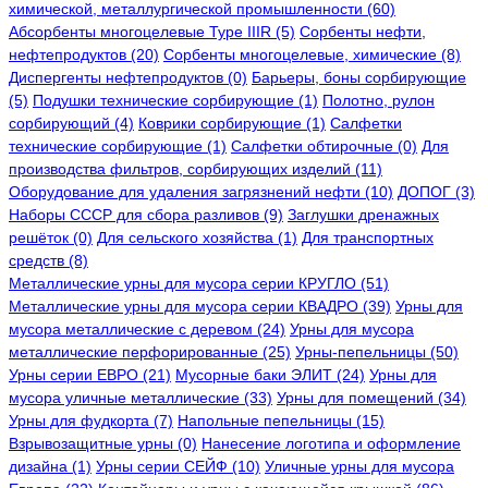
химической, металлургической промышленности (60)
Абсорбенты многоцелевые Type IIIR (5)
Cорбенты нефти,
нефтепродуктов (20)
Сорбенты многоцелевые, химические (8)
Диспергенты нефтепродуктов (0)
Барьеры, боны сорбирующие
(5)
Подушки технические сорбирующие (1)
Полотно, рулон
сорбирующий (4)
Коврики сорбирующие (1)
Салфетки
технические сорбирующие (1)
Салфетки обтирочные (0)
Для
производства фильтров, сорбирующих изделий (11)
Оборудование для удаления загрязнений нефти (10)
ДОПОГ (3)
Наборы СССР для сбора разливов (9)
Заглушки дренажных
решёток (0)
Для сельского хозяйства (1)
Для транспортных
средств (8)
Металлические урны для мусора серии КРУГЛО (51)
Металлические урны для мусора серии КВАДРО (39)
Урны для
мусора металлические с деревом (24)
Урны для мусора
металлические перфорированные (25)
Урны-пепельницы (50)
Урны серии ЕВРО (21)
Мусорные баки ЭЛИТ (24)
Урны для
мусора уличные металлические (33)
Урны для помещений (34)
Урны для фудкорта (7)
Напольные пепельницы (15)
Взрывозащитные урны (0)
Нанесение логотипа и оформление
дизайна (1)
Урны серии СЕЙФ (10)
Уличные урны для мусора