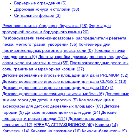
Барьерные ограждения (5)
Дорожные конуса и столбики (38)
Сигнальные фонари (3)
Резиновая плитка, бордюры, брусчатка (28)
Формы для
тротуарной плитки и бордюрного камня (20)
Разбрасыватели тележки-дозаторы и распределители реагента,
песка, мелкого гравия, удобрений (36)
Контейнеры для
противогололедных реагентов, песка, соли (0)
Тележки и тачки
для дворников (0)
Лопаты, скребки, движки для снега, ледорубы,
совки, черенки, метлы, щетки (55)
Противогололедные реагенты,
соль, гранитная и мраморная крошки (27)
Детские деревянные игровые площадки для дачи PREMIUM (32)
Детские деревянные игровые площадки для дачи CLASSIC (13)
Детские деревянные игровые площадки для дачи DIY (4)
Детские деревянные песочницы, качели, мебель (6)
Деревянные
зимние горки для детей и взрослых (5)
Комплектующие и
аксессуары для детских деревянных площадок (69)
Детские
городки (9)
Детские игровые домики для дачи (24)
Детские
площадки, игровые городки (114)
Детские пластиковые
песочницы (12)
АРЕНДА АТТРАКЦИОНОВ! (40)
Качели (14)
Карусели (14)
Качалки на пружинах (16)
Качалки-балансиры (9)