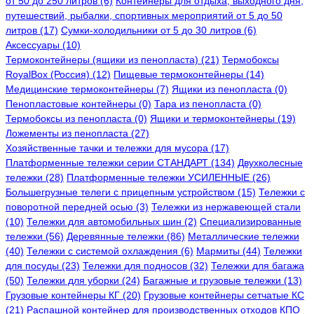
от 50 до 250 литров (6)
Контейнеры для отдыха, выходного дня,
путешествий, рыбалки, спортивных мероприятий от 5 до 50
литров (17)
Сумки-холодильники от 5 до 30 литров (6)
Аксессуары (10)
Термоконтейнеры (ящики из пенопласта) (21)
Термобоксы
RoyalBox (Россия) (12)
Пищевые термоконтейнеры (14)
Медицинские термоконтейнеры (7)
Ящики из пенопласта (0)
Пенопластовые контейнеры (0)
Тара из пенопласта (0)
Термобоксы из пенопласта (0)
Ящики и термоконтейнеры (19)
Ложементы из пенопласта (27)
Хозяйственные тачки и тележки для мусора (17)
Платформенные тележки серии СТАНДАРТ (134)
Двухколесные
тележки (28)
Платформенные тележки УСИЛЕННЫЕ (26)
Большегрузные телеги с прицепным устройством (15)
Тележки с
поворотной передней осью (3)
Тележки из нержавеющей стали
(10)
Тележки для автомобильных шин (2)
Специализированные
тележки (56)
Деревянные тележки (86)
Металлические тележки
(40)
Тележки с системой охлаждения (6)
Мармиты (44)
Тележки
для посуды (23)
Тележки для подносов (32)
Тележки для багажа
(50)
Тележки для уборки (24)
Багажные и грузовые тележки (13)
Грузовые контейнеры КГ (20)
Грузовые контейнеры сетчатые КС
(21)
Распашной контейнер для производственных отходов КПО