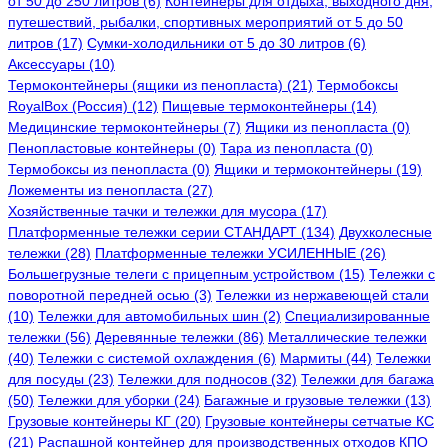
от 50 до 250 литров (6)
Контейнеры для отдыха, выходного дня,
путешествий, рыбалки, спортивных мероприятий от 5 до 50
литров (17)
Сумки-холодильники от 5 до 30 литров (6)
Аксессуары (10)
Термоконтейнеры (ящики из пенопласта) (21)
Термобоксы
RoyalBox (Россия) (12)
Пищевые термоконтейнеры (14)
Медицинские термоконтейнеры (7)
Ящики из пенопласта (0)
Пенопластовые контейнеры (0)
Тара из пенопласта (0)
Термобоксы из пенопласта (0)
Ящики и термоконтейнеры (19)
Ложементы из пенопласта (27)
Хозяйственные тачки и тележки для мусора (17)
Платформенные тележки серии СТАНДАРТ (134)
Двухколесные
тележки (28)
Платформенные тележки УСИЛЕННЫЕ (26)
Большегрузные телеги с прицепным устройством (15)
Тележки с
поворотной передней осью (3)
Тележки из нержавеющей стали
(10)
Тележки для автомобильных шин (2)
Специализированные
тележки (56)
Деревянные тележки (86)
Металлические тележки
(40)
Тележки с системой охлаждения (6)
Мармиты (44)
Тележки
для посуды (23)
Тележки для подносов (32)
Тележки для багажа
(50)
Тележки для уборки (24)
Багажные и грузовые тележки (13)
Грузовые контейнеры КГ (20)
Грузовые контейнеры сетчатые КС
(21)
Распашной контейнер для производственных отходов КПО