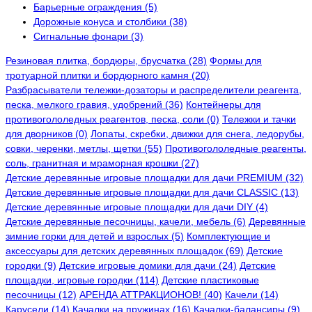
Барьерные ограждения (5)
Дорожные конуса и столбики (38)
Сигнальные фонари (3)
Резиновая плитка, бордюры, брусчатка (28)
Формы для
тротуарной плитки и бордюрного камня (20)
Разбрасыватели тележки-дозаторы и распределители реагента,
песка, мелкого гравия, удобрений (36)
Контейнеры для
противогололедных реагентов, песка, соли (0)
Тележки и тачки
для дворников (0)
Лопаты, скребки, движки для снега, ледорубы,
совки, черенки, метлы, щетки (55)
Противогололедные реагенты,
соль, гранитная и мраморная крошки (27)
Детские деревянные игровые площадки для дачи PREMIUM (32)
Детские деревянные игровые площадки для дачи CLASSIC (13)
Детские деревянные игровые площадки для дачи DIY (4)
Детские деревянные песочницы, качели, мебель (6)
Деревянные
зимние горки для детей и взрослых (5)
Комплектующие и
аксессуары для детских деревянных площадок (69)
Детские
городки (9)
Детские игровые домики для дачи (24)
Детские
площадки, игровые городки (114)
Детские пластиковые
песочницы (12)
АРЕНДА АТТРАКЦИОНОВ! (40)
Качели (14)
Карусели (14)
Качалки на пружинах (16)
Качалки-балансиры (9)