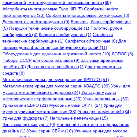
химической, металлургической промышленности (60)
Абсорбенты многоцелевые Type IIIR (5)
Cорбенты нефти,
нефтепродуктов (20)
Сорбенты многоцелевые, химические (8)
Диспергенты нефтепродуктов (0)
Барьеры, боны сорбирующие
(5)
Подушки технические сорбирующие (1)
Полотно, рулон
сорбирующий (4)
Коврики сорбирующие (1)
Салфетки
технические сорбирующие (1)
Салфетки обтирочные (0)
Для
производства фильтров, сорбирующих изделий (11)
Оборудование для удаления загрязнений нефти (10)
ДОПОГ (3)
Наборы СССР для сбора разливов (9)
Заглушки дренажных
решёток (0)
Для сельского хозяйства (1)
Для транспортных
средств (8)
Металлические урны для мусора серии КРУГЛО (51)
Металлические урны для мусора серии КВАДРО (39)
Урны для
мусора металлические с деревом (24)
Урны для мусора
металлические перфорированные (25)
Урны-пепельницы (50)
Урны серии ЕВРО (21)
Мусорные баки ЭЛИТ (24)
Урны для
мусора уличные металлические (33)
Урны для помещений (34)
Урны для фудкорта (7)
Напольные пепельницы (15)
Взрывозащитные урны (0)
Нанесение логотипа и оформление
дизайна (1)
Урны серии СЕЙФ (10)
Уличные урны для мусора