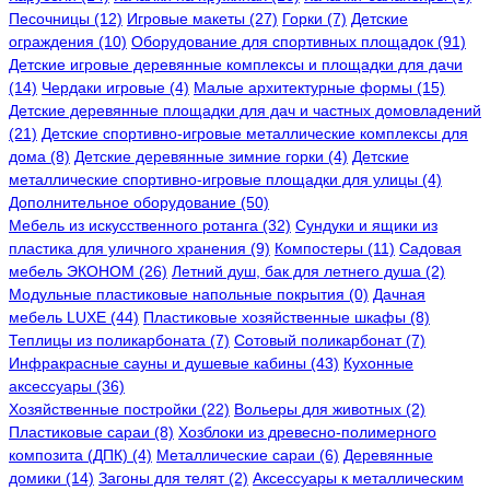
Песочницы (12)
Игровые макеты (27)
Горки (7)
Детские
ограждения (10)
Оборудование для спортивных площадок (91)
Детские игровые деревянные комплексы и площадки для дачи
(14)
Чердаки игровые (4)
Малые архитектурные формы (15)
Детские деревянные площадки для дач и частных домовладений
(21)
Детские спортивно-игровые металлические комплексы для
дома (8)
Детские деревянные зимние горки (4)
Детские
металлические спортивно-игровые площадки для улицы (4)
Дополнительное оборудование (50)
Мебель из искусственного ротанга (32)
Сундуки и ящики из
пластика для уличного хранения (9)
Компостеры (11)
Садовая
мебель ЭКОНОМ (26)
Летний душ, бак для летнего душа (2)
Модульные пластиковые напольные покрытия (0)
Дачная
мебель LUXE (44)
Пластиковые хозяйственные шкафы (8)
Теплицы из поликарбоната (7)
Сотовый поликарбонат (7)
Инфракрасные сауны и душевые кабины (43)
Кухонные
аксессуары (36)
Хозяйственные постройки (22)
Вольеры для животных (2)
Пластиковые сараи (8)
Хозблоки из древесно-полимерного
композита (ДПК) (4)
Металлические сараи (6)
Деревянные
домики (14)
Загоны для телят (2)
Аксессуары к металлическим