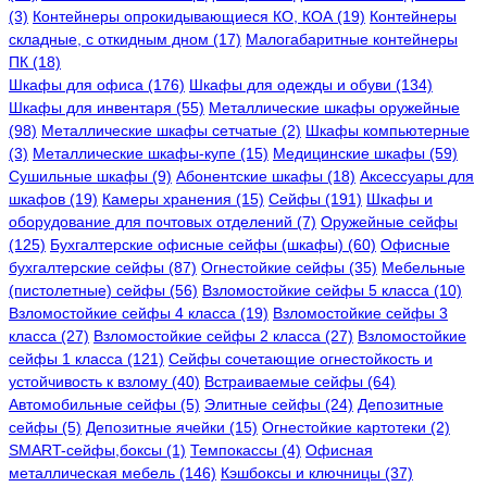
(3)
Контейнеры опрокидывающиеся КО, КОА (19)
Контейнеры
складные, с откидным дном (17)
Малогабаритные контейнеры
ПК (18)
Шкафы для офиса (176)
Шкафы для одежды и обуви (134)
Шкафы для инвентаря (55)
Металлические шкафы оружейные
(98)
Металлические шкафы сетчатые (2)
Шкафы компьютерные
(3)
Металлические шкафы-купе (15)
Медицинские шкафы (59)
Сушильные шкафы (9)
Абонентские шкафы (18)
Аксессуары для
шкафов (19)
Камеры хранения (15)
Сейфы (191)
Шкафы и
оборудование для почтовых отделений (7)
Оружейные сейфы
(125)
Бухгалтерские офисные сейфы (шкафы) (60)
Офисные
бухгалтерские сейфы (87)
Огнестойкие сейфы (35)
Мебельные
(пистолетные) сейфы (56)
Взломостойкие сейфы 5 класса (10)
Взломостойкие сейфы 4 класса (19)
Взломостойкие сейфы 3
класса (27)
Взломостойкие сейфы 2 класса (27)
Взломостойкие
сейфы 1 класса (121)
Сейфы сочетающие огнестойкость и
устойчивость к взлому (40)
Встраиваемые сейфы (64)
Автомобильные сейфы (5)
Элитные сейфы (24)
Депозитные
сейфы (5)
Депозитные ячейки (15)
Огнестойкие картотеки (2)
SMART-сейфы,боксы (1)
Темпокассы (4)
Офисная
металлическая мебель (146)
Кэшбоксы и ключницы (37)