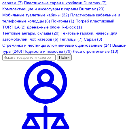
сараям (7)
Пластиковые сараи и хозблоки Duramax (7)
Комплектующие и аксессуары к сараям Duramax (20)
Мобильные туалетные кабины (32)
Пластиковые кабельные и
телефонные колодцы (6)
Понтоны (1)
Погреб пластиковый
TORTILA (2)
Дренажные блоки R-Block (1)
Тентовые ангары, склады (20)
Тентовые гаражи, навесы для
автомобилей, яхт, катеров (6)
Теплицы (7)
Сараи (3)
Стремянки и лестницы алюминиевые оцинкованные (14)
Вышки-
туры (240)
Подмости и помосты (79)
Леса строительные (13)
Найти