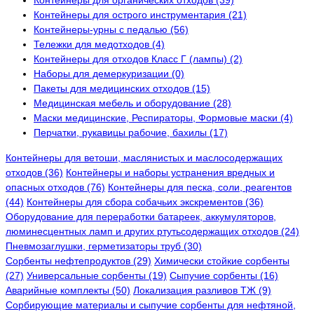
Контейнеры для органических отходов (39)
Контейнеры для острого инструментария (21)
Контейнеры-урны с педалью (56)
Тележки для медотходов (4)
Контейнеры для отходов Класс Г (лампы) (2)
Наборы для демеркуризации (0)
Пакеты для медицинских отходов (15)
Медицинская мебель и оборудование (28)
Маски медицинские, Респираторы, Формовые маски (4)
Перчатки, рукавицы рабочие, бахилы (17)
Контейнеры для ветоши, маслянистых и маслосодержащих
отходов (36)
Контейнеры и наборы устранения вредных и
опасных отходов (76)
Контейнеры для песка, соли, реагентов
(44)
Контейнеры для сбора собачьих экскрементов (36)
Оборудование для переработки батареек, аккумуляторов,
люминесцентных ламп и других ртутьсодержащих отходов (24)
Пневмозаглушки, герметизаторы труб (30)
Сорбенты нефтепродуктов (29)
Химически стойкие сорбенты
(27)
Универсальные сорбенты (19)
Сыпучие сорбенты (16)
Аварийные комплекты (50)
Локализация разливов ТЖ (9)
Сорбирующие материалы и сыпучие сорбенты для нефтяной,