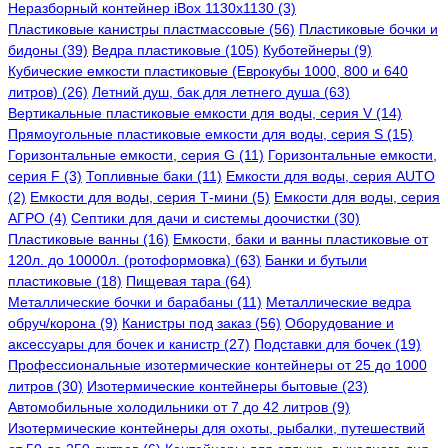
Неразборный контейнер iBox 1130x1130 (3)
Пластиковые канистры пластмассовые (56)
Пластиковые бочки и
бидоны (39)
Ведра пластиковые (105)
Куботейнеры (9)
Кубические емкости пластиковые (Еврокубы 1000, 800 и 640
литров) (26)
Летний душ, бак для летнего душа (63)
Вертикальные пластиковые емкости для воды, серия V (14)
Прямоугольные пластиковые емкости для воды, серия S (15)
Горизонтальные емкости, серия G (11)
Горизонтальные емкости,
серия F (3)
Топливные баки (11)
Емкости для воды, серия AUTO
(2)
Емкости для воды, серия Т-мини (5)
Емкости для воды, серия
АГРО (4)
Септики для дачи и системы доочистки (30)
Пластиковые ванны (16)
Емкости, баки и ванны пластиковые от
120л. до 10000л. (ротоформовка) (63)
Банки и бутыли
пластиковые (18)
Пищевая тара (64)
Металлические бочки и барабаны (11)
Металлические ведра
обруч/корона (9)
Канистры под заказ (56)
Оборудование и
аксессуары для бочек и канистр (27)
Подставки для бочек (19)
Профессиональные изотермические контейнеры от 25 до 1000
литров (30)
Изотермические контейнеры бытовые (23)
Автомобильные холодильники от 7 до 42 литров (9)
Изотермические контейнеры для охоты, рыбалки, путешествий