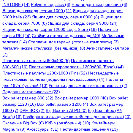
INSTORE (14)
Polymer Logistics (6)
Нестандартные решения (6)
Ящики для склада, серия 1000 (11)
Ящики для склада, серия
5000 Italia (23)
Ящики для склада, серия 6000 (8)
Ящики для
склада, серия 7000 (8)
Ящики для склада, серия 9000 (24)
Ящики для склада, серия 12000 Logic Store (18)
Полочные
ящики RK (24)
Стойки и стеллажи для склада (40)
Мобильные
тележки (14)
Стеллажи для гаража (готовые комплекты) (3)
Металлические стеллажи (без ящиков) (8)
Антистатическая тара
(7)
Пластиковые паллеты 600x400 (5)
Пластиковые паллеты
800x600 (16)
Пластиковые европаллеты 1200x800 (Евро) (44)
Пластиковые паллеты 1200x1000 (Fin) (52)
Нестандартные
пластиковые паллеты (поддоны пластмассовые) (4)
Паллеты
для 19'/л. бутылей (10)
Решетки для заморозки пластиковые (2)
Поддоны металлические (23)
Box pallet размер 800 (32)
Box pallet размер 1000 (40)
Box pallet
размер 1120 (16)
Box pallet размер 1200 (4)
Box pallet размер
1600 (7)
DPF-BOX (2)
Big-Box тип АГРО (0)
Big Box - iBox (Ай
Бокс) (16)
Разборные и складные контейнеры для перевозки (20)
Складные Big Box (6)
KitBin (разборный) (10)
Контейнеры
Magnum (9)
Аксессуары (31)
Нестандартные решения (13)