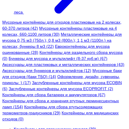
леса
Мусорные контейнеры для отходов пластиковые на 2 колесах,
60-370 литров (42)
Мусорные контейнеры пластиковые на 4
колесах, 660-1100 литров (30)
Металлические контейнеры для
мусора 0,75 м3 (750л.); 0,8 м3 (800л.); 1,1 м3 (1100л.) на
колесах; бункеры 8 м3 (22)
Евроконтейнеры для мусора
оцинкованные (28)
Контейнеры для раздельного сбора мусора
(0)
Бункеры для мусора и мультилифт (8-37 куб.м) (67)
Аксессуары для пластиковых и металлических контейнеров (43)
Аксессуары для бункеров и мультилифтов (12)
Мусорные баки
для отходов (баки ТБО) (14)
Оформление, дизайн, сувениры,
приколы :) (17)
Заглубленные контейнеры для мусора ECOBIN
(6)
Заглубленные контейнеры для мусора ECOPROFIT (2)
Контейнеры для сбора батареек и аккумуляторов (67)
Контейнеры для сбора и хранения ртутных люминесцентных
ламп (154)
Контейнеры для сбора ртутьсодержащих
термометров-градусников (29)
Контейнеры для медицинских
отходов (0)