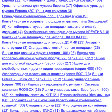
Европа (22)
Контейнеры и урны с качающейся крышкой (86)
Урны пепельницы для мусора Европа (17)
Офисные урны для
мусора Европа (20)
Урны для санузлов (3)
Ограждение контейнерных площадок под мусор (5)
Контейнерные мусорные площадки открытого типа (без дверей)
(5)
Контейнерные мусорные площадки закрытого типа (с
дверьми) (4)
Контейнерные площадки для мусора КРЕАТИВ (10)
Контейнерные площадки для мусора ЭКОНОМ (12)
Контейнерные площадки для мусора ДОМИК (13)
Ангары и
конструкции (3)
Стандартные контейнерные площадки (26)
Ящики под овощи и фрукты (серия 100) (26)
Ящики для
колбасно-мясной и рыбной продукции (серия 200) (27)
Ящики
для молочной продукции (серия 300) (27)
Ящики для
хлебобулочных и других видов производств (серия 400) (70)
Аксессуары для пластиковых ящиков (серия 500) (13)
Ящики
Futura и Futura ZIP (серия 600) (12)
Ящики универсальные
(серия 700) (9)
Ящики универсальный с ручками. Система
хранения ROXBOX (15)
Ящики универсальные Евро (серия 800)
(32)
Контейнеры системы KLT (21)
Евроконтейнеры (без крышки)
(68)
Евроконтейнеры с крышкой (пластиковые контейнеры с
крышкой) (30)
Складные ящики (12)
Многоцелевые контейнеры
(12)
Боксы пластиковые ENKO (51)
Вкладываемые контейнеры