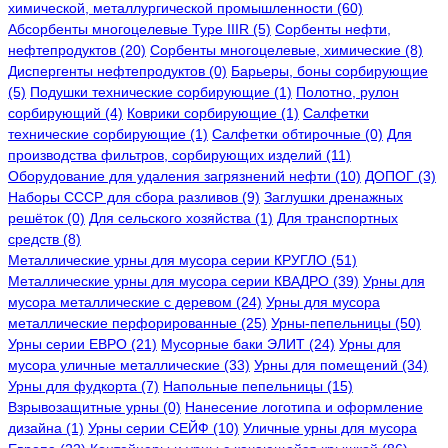
химической, металлургической промышленности (60)
Абсорбенты многоцелевые Type IIIR (5)
Cорбенты нефти,
нефтепродуктов (20)
Сорбенты многоцелевые, химические (8)
Диспергенты нефтепродуктов (0)
Барьеры, боны сорбирующие
(5)
Подушки технические сорбирующие (1)
Полотно, рулон
сорбирующий (4)
Коврики сорбирующие (1)
Салфетки
технические сорбирующие (1)
Салфетки обтирочные (0)
Для
производства фильтров, сорбирующих изделий (11)
Оборудование для удаления загрязнений нефти (10)
ДОПОГ (3)
Наборы СССР для сбора разливов (9)
Заглушки дренажных
решёток (0)
Для сельского хозяйства (1)
Для транспортных
средств (8)
Металлические урны для мусора серии КРУГЛО (51)
Металлические урны для мусора серии КВАДРО (39)
Урны для
мусора металлические с деревом (24)
Урны для мусора
металлические перфорированные (25)
Урны-пепельницы (50)
Урны серии ЕВРО (21)
Мусорные баки ЭЛИТ (24)
Урны для
мусора уличные металлические (33)
Урны для помещений (34)
Урны для фудкорта (7)
Напольные пепельницы (15)
Взрывозащитные урны (0)
Нанесение логотипа и оформление
дизайна (1)
Урны серии СЕЙФ (10)
Уличные урны для мусора