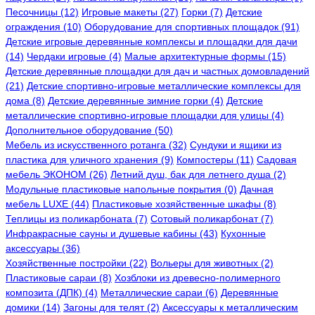
Песочницы (12)
Игровые макеты (27)
Горки (7)
Детские
ограждения (10)
Оборудование для спортивных площадок (91)
Детские игровые деревянные комплексы и площадки для дачи
(14)
Чердаки игровые (4)
Малые архитектурные формы (15)
Детские деревянные площадки для дач и частных домовладений
(21)
Детские спортивно-игровые металлические комплексы для
дома (8)
Детские деревянные зимние горки (4)
Детские
металлические спортивно-игровые площадки для улицы (4)
Дополнительное оборудование (50)
Мебель из искусственного ротанга (32)
Сундуки и ящики из
пластика для уличного хранения (9)
Компостеры (11)
Садовая
мебель ЭКОНОМ (26)
Летний душ, бак для летнего душа (2)
Модульные пластиковые напольные покрытия (0)
Дачная
мебель LUXE (44)
Пластиковые хозяйственные шкафы (8)
Теплицы из поликарбоната (7)
Сотовый поликарбонат (7)
Инфракрасные сауны и душевые кабины (43)
Кухонные
аксессуары (36)
Хозяйственные постройки (22)
Вольеры для животных (2)
Пластиковые сараи (8)
Хозблоки из древесно-полимерного
композита (ДПК) (4)
Металлические сараи (6)
Деревянные
домики (14)
Загоны для телят (2)
Аксессуары к металлическим