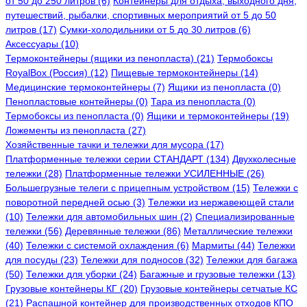
от 50 до 250 литров (6)
Контейнеры для отдыха, выходного дня,
путешествий, рыбалки, спортивных мероприятий от 5 до 50
литров (17)
Сумки-холодильники от 5 до 30 литров (6)
Аксессуары (10)
Термоконтейнеры (ящики из пенопласта) (21)
Термобоксы
RoyalBox (Россия) (12)
Пищевые термоконтейнеры (14)
Медицинские термоконтейнеры (7)
Ящики из пенопласта (0)
Пенопластовые контейнеры (0)
Тара из пенопласта (0)
Термобоксы из пенопласта (0)
Ящики и термоконтейнеры (19)
Ложементы из пенопласта (27)
Хозяйственные тачки и тележки для мусора (17)
Платформенные тележки серии СТАНДАРТ (134)
Двухколесные
тележки (28)
Платформенные тележки УСИЛЕННЫЕ (26)
Большегрузные телеги с прицепным устройством (15)
Тележки с
поворотной передней осью (3)
Тележки из нержавеющей стали
(10)
Тележки для автомобильных шин (2)
Специализированные
тележки (56)
Деревянные тележки (86)
Металлические тележки
(40)
Тележки с системой охлаждения (6)
Мармиты (44)
Тележки
для посуды (23)
Тележки для подносов (32)
Тележки для багажа
(50)
Тележки для уборки (24)
Багажные и грузовые тележки (13)
Грузовые контейнеры КГ (20)
Грузовые контейнеры сетчатые КС
(21)
Распашной контейнер для производственных отходов КПО