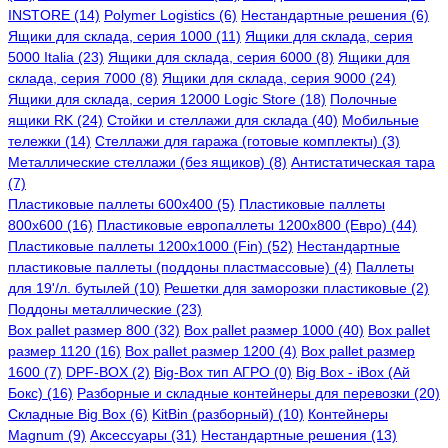
INSTORE (14)
Polymer Logistics (6)
Нестандартные решения (6)
Ящики для склада, серия 1000 (11)
Ящики для склада, серия
5000 Italia (23)
Ящики для склада, серия 6000 (8)
Ящики для
склада, серия 7000 (8)
Ящики для склада, серия 9000 (24)
Ящики для склада, серия 12000 Logic Store (18)
Полочные
ящики RK (24)
Стойки и стеллажи для склада (40)
Мобильные
тележки (14)
Стеллажи для гаража (готовые комплекты) (3)
Металлические стеллажи (без ящиков) (8)
Антистатическая тара
(7)
Пластиковые паллеты 600x400 (5)
Пластиковые паллеты
800x600 (16)
Пластиковые европаллеты 1200x800 (Евро) (44)
Пластиковые паллеты 1200x1000 (Fin) (52)
Нестандартные
пластиковые паллеты (поддоны пластмассовые) (4)
Паллеты
для 19'/л. бутылей (10)
Решетки для заморозки пластиковые (2)
Поддоны металлические (23)
Box pallet размер 800 (32)
Box pallet размер 1000 (40)
Box pallet
размер 1120 (16)
Box pallet размер 1200 (4)
Box pallet размер
1600 (7)
DPF-BOX (2)
Big-Box тип АГРО (0)
Big Box - iBox (Ай
Бокс) (16)
Разборные и складные контейнеры для перевозки (20)
Складные Big Box (6)
KitBin (разборный) (10)
Контейнеры
Magnum (9)
Аксессуары (31)
Нестандартные решения (13)