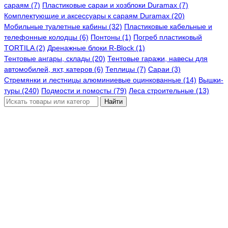
сараям (7)
Пластиковые сараи и хозблоки Duramax (7)
Комплектующие и аксессуары к сараям Duramax (20)
Мобильные туалетные кабины (32)
Пластиковые кабельные и
телефонные колодцы (6)
Понтоны (1)
Погреб пластиковый
TORTILA (2)
Дренажные блоки R-Block (1)
Тентовые ангары, склады (20)
Тентовые гаражи, навесы для
автомобилей, яхт, катеров (6)
Теплицы (7)
Сараи (3)
Стремянки и лестницы алюминиевые оцинкованные (14)
Вышки-
туры (240)
Подмости и помосты (79)
Леса строительные (13)
Найти