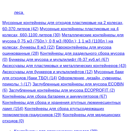
леса
Мусорные контейнеры для отходов пластиковые на 2 колесах,
60-370 литров (42)
Мусорные контейнеры пластиковые на 4
колесах, 660-1100 литров (30)
Металлические контейнеры для
мусора 0,75 м3 (750л.); 0,8 м3 (800л.); 1,1 м3 (1100л.) на
колесах; бункеры 8 м3 (22)
Евроконтейнеры для мусора
оцинкованные (28)
Контейнеры для раздельного сбора мусора
(0)
Бункеры для мусора и мультилифт (8-37 куб.м) (67)
Аксессуары для пластиковых и металлических контейнеров (43)
Аксессуары для бункеров и мультилифтов (12)
Мусорные баки
для отходов (баки ТБО) (14)
Оформление, дизайн, сувениры,
приколы :) (17)
Заглубленные контейнеры для мусора ECOBIN
(6)
Заглубленные контейнеры для мусора ECOPROFIT (2)
Контейнеры для сбора батареек и аккумуляторов (67)
Контейнеры для сбора и хранения ртутных люминесцентных
ламп (154)
Контейнеры для сбора ртутьсодержащих
термометров-градусников (29)
Контейнеры для медицинских
отходов (0)