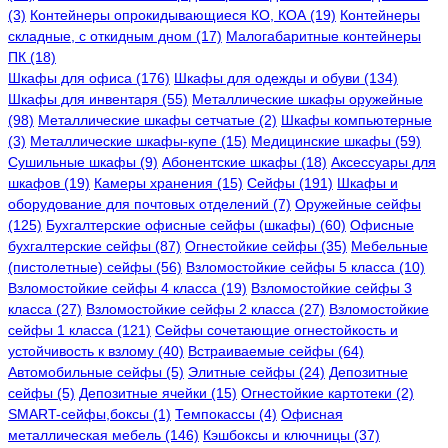
(3)
Контейнеры опрокидывающиеся КО, КОА (19)
Контейнеры
складные, с откидным дном (17)
Малогабаритные контейнеры
ПК (18)
Шкафы для офиса (176)
Шкафы для одежды и обуви (134)
Шкафы для инвентаря (55)
Металлические шкафы оружейные
(98)
Металлические шкафы сетчатые (2)
Шкафы компьютерные
(3)
Металлические шкафы-купе (15)
Медицинские шкафы (59)
Сушильные шкафы (9)
Абонентские шкафы (18)
Аксессуары для
шкафов (19)
Камеры хранения (15)
Сейфы (191)
Шкафы и
оборудование для почтовых отделений (7)
Оружейные сейфы
(125)
Бухгалтерские офисные сейфы (шкафы) (60)
Офисные
бухгалтерские сейфы (87)
Огнестойкие сейфы (35)
Мебельные
(пистолетные) сейфы (56)
Взломостойкие сейфы 5 класса (10)
Взломостойкие сейфы 4 класса (19)
Взломостойкие сейфы 3
класса (27)
Взломостойкие сейфы 2 класса (27)
Взломостойкие
сейфы 1 класса (121)
Сейфы сочетающие огнестойкость и
устойчивость к взлому (40)
Встраиваемые сейфы (64)
Автомобильные сейфы (5)
Элитные сейфы (24)
Депозитные
сейфы (5)
Депозитные ячейки (15)
Огнестойкие картотеки (2)
SMART-сейфы,боксы (1)
Темпокассы (4)
Офисная
металлическая мебель (146)
Кэшбоксы и ключницы (37)