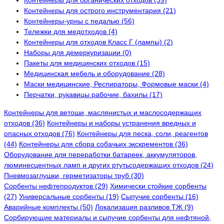
Контейнеры для органических отходов (39)
Контейнеры для острого инструментария (21)
Контейнеры-урны с педалью (56)
Тележки для медотходов (4)
Контейнеры для отходов Класс Г (лампы) (2)
Наборы для демеркуризации (0)
Пакеты для медицинских отходов (15)
Медицинская мебель и оборудование (28)
Маски медицинские, Респираторы, Формовые маски (4)
Перчатки, рукавицы рабочие, бахилы (17)
Контейнеры для ветоши, маслянистых и маслосодержащих
отходов (36)
Контейнеры и наборы устранения вредных и
опасных отходов (76)
Контейнеры для песка, соли, реагентов
(44)
Контейнеры для сбора собачьих экскрементов (36)
Оборудование для переработки батареек, аккумуляторов,
люминесцентных ламп и других ртутьсодержащих отходов (24)
Пневмозаглушки, герметизаторы труб (30)
Сорбенты нефтепродуктов (29)
Химически стойкие сорбенты
(27)
Универсальные сорбенты (19)
Сыпучие сорбенты (16)
Аварийные комплекты (50)
Локализация разливов ТЖ (9)
Сорбирующие материалы и сыпучие сорбенты для нефтяной,