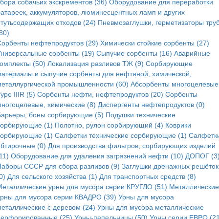
сбора собачьих экскрементов (36)
Оборудование для переработки
батареек, аккумуляторов, люминесцентных ламп и других
ртутьсодержащих отходов (24)
Пневмозаглушки, герметизаторы тру
30)
Сорбенты нефтепродуктов (29)
Химически стойкие сорбенты (27)
Универсальные сорбенты (19)
Сыпучие сорбенты (16)
Аварийные
комплекты (50)
Локализация разливов ТЖ (9)
Сорбирующие
материалы и сыпучие сорбенты для нефтяной, химической,
металлургической промышленности (60)
Абсорбенты многоцелевые
ype IIIR (5)
Cорбенты нефти, нефтепродуктов (20)
Сорбенты
многоцелевые, химические (8)
Диспергенты нефтепродуктов (0)
Барьеры, боны сорбирующие (5)
Подушки технические
сорбирующие (1)
Полотно, рулон сорбирующий (4)
Коврики
сорбирующие (1)
Салфетки технические сорбирующие (1)
Салфетк
обтирочные (0)
Для производства фильтров, сорбирующих изделий
11)
Оборудование для удаления загрязнений нефти (10)
ДОПОГ (3
Наборы СССР для сбора разливов (9)
Заглушки дренажных решёток
0)
Для сельского хозяйства (1)
Для транспортных средств (8)
Металлические урны для мусора серии КРУГЛО (51)
Металлические
урны для мусора серии КВАДРО (39)
Урны для мусора
металлические с деревом (24)
Урны для мусора металлические
перфорированные (25)
Урны-пепельницы (50)
Урны серии ЕВРО (21