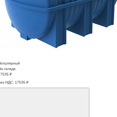
Популярный
На складе
17535 ₽
Без НДС: 17535 ₽