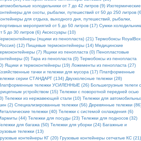
Автомобильные холодильники от 7 до 42 литров (9)
Изотермические
онтейнеры для охоты, рыбалки, путешествий от 50 до 250 литров (6
Контейнеры для отдыха, выходного дня, путешествий, рыбалки,
спортивных мероприятий от 5 до 50 литров (17)
Сумки-холодильник
т 5 до 30 литров (6)
Аксессуары (10)
Термоконтейнеры (ящики из пенопласта) (21)
Термобоксы RoyalBox
Россия) (12)
Пищевые термоконтейнеры (14)
Медицинские
термоконтейнеры (7)
Ящики из пенопласта (0)
Пенопластовые
контейнеры (0)
Тара из пенопласта (0)
Термобоксы из пенопласта
0)
Ящики и термоконтейнеры (19)
Ложементы из пенопласта (27)
Хозяйственные тачки и тележки для мусора (17)
Платформенные
тележки серии СТАНДАРТ (134)
Двухколесные тележки (28)
Платформенные тележки УСИЛЕННЫЕ (26)
Большегрузные телеги 
прицепным устройством (15)
Тележки с поворотной передней осью
3)
Тележки из нержавеющей стали (10)
Тележки для автомобильны
ин (2)
Специализированные тележки (56)
Деревянные тележки (86
Металлические тележки (40)
Тележки с системой охлаждения (6)
Мармиты (44)
Тележки для посуды (23)
Тележки для подносов (32)
Тележки для багажа (50)
Тележки для уборки (24)
Багажные и
рузовые тележки (13)
Грузовые контейнеры КГ (20)
Грузовые контейнеры сетчатые КС (21