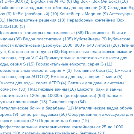
7)
DPF-BOX (2)
Big-Box тип АГРО (0)
Big Box - iBox (Ай Бокс) (16)
Разборные и складные контейнеры для перевозки (20)
Складные Bi
ox (6)
KitBin (разборный) (10)
Контейнеры Magnum (9)
Аксессуары
31)
Нестандартные решения (13)
Неразборный контейнер iBox
130x1130 (3)
Пластиковые канистры пластмассовые (56)
Пластиковые бочки и
бидоны (39)
Ведра пластиковые (105)
Куботейнеры (9)
Кубические
мкости пластиковые (Еврокубы 1000, 800 и 640 литров) (26)
Летни
уш, бак для летнего душа (63)
Вертикальные пластиковые емкости
ля воды, серия V (14)
Прямоугольные пластиковые емкости для
оды, серия S (15)
Горизонтальные емкости, серия G (11)
Горизонтальные емкости, серия F (3)
Топливные баки (11)
Емкости
для воды, серия AUTO (2)
Емкости для воды, серия Т-мини (5)
Емкости для воды, серия АГРО (4)
Септики для дачи и системы
оочистки (30)
Пластиковые ванны (16)
Емкости, баки и ванны
пластиковые от 120л. до 10000л. (ротоформовка) (63)
Банки и
бутыли пластиковые (18)
Пищевая тара (64)
Металлические бочки и барабаны (11)
Металлические ведра обруч/
орона (9)
Канистры под заказ (56)
Оборудование и аксессуары для
очек и канистр (27)
Подставки для бочек (19)
Профессиональные изотермические контейнеры от 25 до 1000
итров (30)
Изотермические контейнеры бытовые (23)