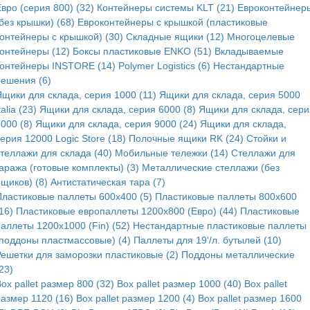
вро (серия 800) (32)
Контейнеры системы KLT (21)
Евроконтейнер
без крышки) (68)
Евроконтейнеры с крышкой (пластиковые
контейнеры с крышкой) (30)
Складные ящики (12)
Многоцелевые
контейнеры (12)
Боксы пластиковые ENKO (51)
Вкладываемые
контейнеры INSTORE (14)
Polymer Logistics (6)
Нестандартные
решения (6)
Ящики для склада, серия 1000 (11)
Ящики для склада, серия 5000
talia (23)
Ящики для склада, серия 6000 (8)
Ящики для склада, сери
000 (8)
Ящики для склада, серия 9000 (24)
Ящики для склада,
ерия 12000 Logic Store (18)
Полочные ящики RK (24)
Стойки и
стеллажи для склада (40)
Мобильные тележки (14)
Стеллажи для
аража (готовые комплекты) (3)
Металлические стеллажи (без
щиков) (8)
Антистатическая тара (7)
Пластиковые паллеты 600x400 (5)
Пластиковые паллеты 800x600
16)
Пластиковые европаллеты 1200x800 (Евро) (44)
Пластиковые
аллеты 1200x1000 (Fin) (52)
Нестандартные пластиковые паллеты
(поддоны пластмассовые) (4)
Паллеты для 19'/л. бутылей (10)
Решетки для заморозки пластиковые (2)
Поддоны металлические
23)
ox pallet размер 800 (32)
Box pallet размер 1000 (40)
Box pallet
размер 1120 (16)
Box pallet размер 1200 (4)
Box pallet размер 1600