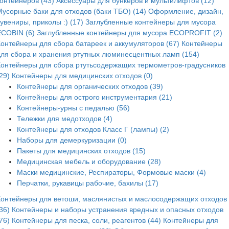
контейнеров (43)
Аксессуары для бункеров и мультилифтов (12)
Мусорные баки для отходов (баки ТБО) (14)
Оформление, дизайн,
увениры, приколы :) (17)
Заглубленные контейнеры для мусора
ECOBIN (6)
Заглубленные контейнеры для мусора ECOPROFIT (2)
Контейнеры для сбора батареек и аккумуляторов (67)
Контейнеры
для сбора и хранения ртутных люминесцентных ламп (154)
Контейнеры для сбора ртутьсодержащих термометров-градусников
29)
Контейнеры для медицинских отходов (0)
Контейнеры для органических отходов (39)
Контейнеры для острого инструментария (21)
Контейнеры-урны с педалью (56)
Тележки для медотходов (4)
Контейнеры для отходов Класс Г (лампы) (2)
Наборы для демеркуризации (0)
Пакеты для медицинских отходов (15)
Медицинская мебель и оборудование (28)
Маски медицинские, Респираторы, Формовые маски (4)
Перчатки, рукавицы рабочие, бахилы (17)
Контейнеры для ветоши, маслянистых и маслосодержащих отходов
36)
Контейнеры и наборы устранения вредных и опасных отходов
76)
Контейнеры для песка, соли, реагентов (44)
Контейнеры для