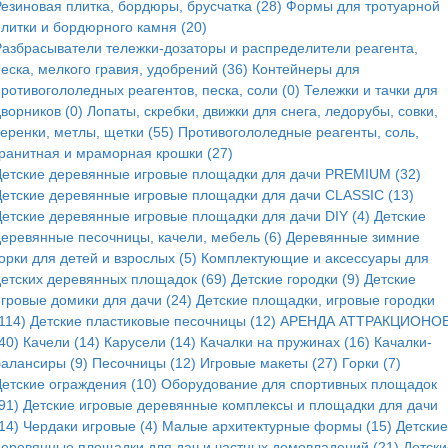
Резиновая плитка, бордюры, брусчатка (28)
Формы для тротуарной
плитки и бордюрного камня (20)
Разбрасыватели тележки-дозаторы и распределители реагента,
еска, мелкого гравия, удобрений (36)
Контейнеры для
ротивогололедных реагентов, песка, соли (0)
Тележки и тачки для
ворников (0)
Лопаты, скребки, движки для снега, ледорубы, совки,
еренки, метлы, щетки (55)
Противогололедные реагенты, соль,
гранитная и мраморная крошки (27)
Детские деревянные игровые площадки для дачи PREMIUM (32)
Детские деревянные игровые площадки для дачи CLASSIC (13)
Детские деревянные игровые площадки для дачи DIY (4)
Детские
деревянные песочницы, качели, мебель (6)
Деревянные зимние
орки для детей и взрослых (5)
Комплектующие и аксессуары для
детских деревянных площадок (69)
Детские городки (9)
Детские
игровые домики для дачи (24)
Детские площадки, игровые городки
114)
Детские пластиковые песочницы (12)
АРЕНДА АТТРАКЦИОНОВ
40)
Качели (14)
Карусели (14)
Качалки на пружинах (16)
Качалки-
балансиры (9)
Песочницы (12)
Игровые макеты (27)
Горки (7)
Детские ограждения (10)
Оборудование для спортивных площадок
91)
Детские игровые деревянные комплексы и площадки для дачи
14)
Чердаки игровые (4)
Малые архитектурные формы (15)
Детские
деревянные площадки для дач и частных домовладений (21)
Детски