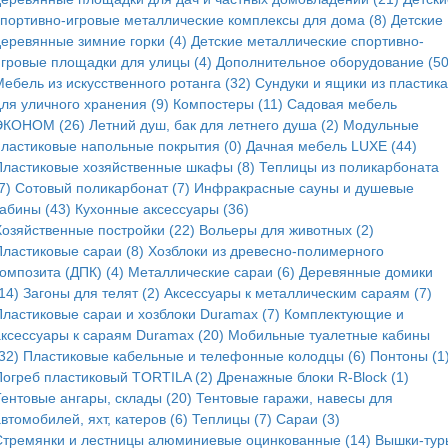
спортивно-игровые металлические комплексы для дома (8)
Детские
деревянные зимние горки (4)
Детские металлические спортивно-
игровые площадки для улицы (4)
Дополнительное оборудование (50
ебель из искусственного ротанга (32)
Сундуки и ящики из пластика
для уличного хранения (9)
Компостеры (11)
Садовая мебель
ЭКОНОМ (26)
Летний душ, бак для летнего душа (2)
Модульные
пластиковые напольные покрытия (0)
Дачная мебель LUXE (44)
Пластиковые хозяйственные шкафы (8)
Теплицы из поликарбоната
7)
Сотовый поликарбонат (7)
Инфракрасные сауны и душевые
кабины (43)
Кухонные аксессуары (36)
Хозяйственные постройки (22)
Вольеры для животных (2)
Пластиковые сараи (8)
Хозблоки из древесно-полимерного
омпозита (ДПК) (4)
Металлические сараи (6)
Деревянные домики
14)
Загоны для телят (2)
Аксессуары к металлическим сараям (7)
Пластиковые сараи и хозблоки Duramax (7)
Комплектующие и
аксессуары к сараям Duramax (20)
Мобильные туалетные кабины
32)
Пластиковые кабельные и телефонные колодцы (6)
Понтоны (1
Погреб пластиковый TORTILA (2)
Дренажные блоки R-Block (1)
Тентовые ангары, склады (20)
Тентовые гаражи, навесы для
втомобилей, яхт, катеров (6)
Теплицы (7)
Сараи (3)
Стремянки и лестницы алюминиевые оцинкованные (14)
Вышки-тур