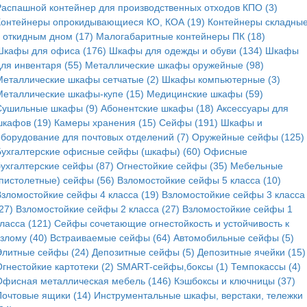
Распашной контейнер для производственных отходов КПО (3)
Контейнеры опрокидывающиеся КО, КОА (19)
Контейнеры складные
с откидным дном (17)
Малогабаритные контейнеры ПК (18)
Шкафы для офиса (176)
Шкафы для одежды и обуви (134)
Шкафы
для инвентаря (55)
Металлические шкафы оружейные (98)
Металлические шкафы сетчатые (2)
Шкафы компьютерные (3)
Металлические шкафы-купе (15)
Медицинские шкафы (59)
Сушильные шкафы (9)
Абонентские шкафы (18)
Аксессуары для
шкафов (19)
Камеры хранения (15)
Сейфы (191)
Шкафы и
оборудование для почтовых отделений (7)
Оружейные сейфы (125)
Бухгалтерские офисные сейфы (шкафы) (60)
Офисные
бухгалтерские сейфы (87)
Огнестойкие сейфы (35)
Мебельные
(пистолетные) сейфы (56)
Взломостойкие сейфы 5 класса (10)
Взломостойкие сейфы 4 класса (19)
Взломостойкие сейфы 3 класса
27)
Взломостойкие сейфы 2 класса (27)
Взломостойкие сейфы 1
ласса (121)
Сейфы сочетающие огнестойкость и устойчивость к
злому (40)
Встраиваемые сейфы (64)
Автомобильные сейфы (5)
Элитные сейфы (24)
Депозитные сейфы (5)
Депозитные ячейки (15)
гнестойкие картотеки (2)
SMART-сейфы,боксы (1)
Темпокассы (4)
Офисная металлическая мебель (146)
Кэшбоксы и ключницы (37)
Почтовые ящики (14)
Инструментальные шкафы, верстаки, тележки