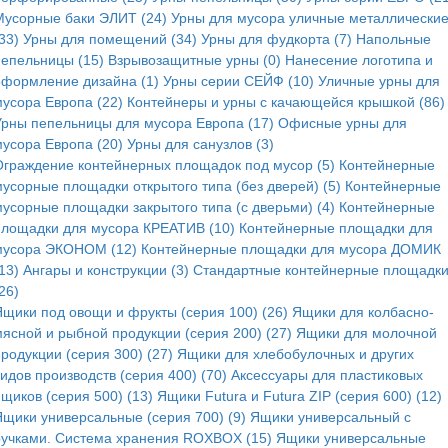
Мусорные баки ЭЛИТ (24)
Урны для мусора уличные металлически
33)
Урны для помещений (34)
Урны для фудкорта (7)
Напольные
пепельницы (15)
Взрывозащитные урны (0)
Нанесение логотипа и
оформление дизайна (1)
Урны серии СЕЙФ (10)
Уличные урны для
мусора Европа (22)
Контейнеры и урны с качающейся крышкой (86)
Урны пепельницы для мусора Европа (17)
Офисные урны для
мусора Европа (20)
Урны для санузлов (3)
Ограждение контейнерных площадок под мусор (5)
Контейнерные
мусорные площадки открытого типа (без дверей) (5)
Контейнерные
мусорные площадки закрытого типа (с дверьми) (4)
Контейнерные
площадки для мусора КРЕАТИВ (10)
Контейнерные площадки для
мусора ЭКОНОМ (12)
Контейнерные площадки для мусора ДОМИК
13)
Ангары и конструкции (3)
Стандартные контейнерные площадк
26)
Ящики под овощи и фрукты (серия 100) (26)
Ящики для колбасно-
мясной и рыбной продукции (серия 200) (27)
Ящики для молочной
родукции (серия 300) (27)
Ящики для хлебобулочных и других
идов производств (серия 400) (70)
Аксессуары для пластиковых
щиков (серия 500) (13)
Ящики Futura и Futura ZIP (серия 600) (12)
Ящики универсальные (серия 700) (9)
Ящики универсальный с
ручками. Система хранения ROXBOX (15)
Ящики универсальные