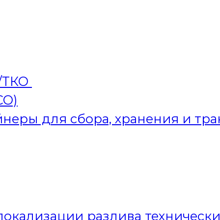
/ТКО
СО)
неры для сбора, хранения и т
окализации разлива технически