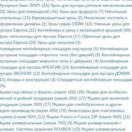
Мусорные баки ЭЛИТ (24)
Урны для мусора уличные металлически
33)
Урны для помещений (34)
Урны для фудкорта (7)
Напольные
пепельницы (15)
Взрывозащитные урны (0)
Нанесение логотипа и
оформление дизайна (1)
Урны серии СЕЙФ (10)
Уличные урны для
мусора Европа (22)
Контейнеры и урны с качающейся крышкой (86)
Урны пепельницы для мусора Европа (17)
Офисные урны для
мусора Европа (20)
Урны для санузлов (3)
Ограждение контейнерных площадок под мусор (5)
Контейнерные
мусорные площадки открытого типа (без дверей) (5)
Контейнерные
мусорные площадки закрытого типа (с дверьми) (4)
Контейнерные
площадки для мусора КРЕАТИВ (10)
Контейнерные площадки для
мусора ЭКОНОМ (12)
Контейнерные площадки для мусора ДОМИК
13)
Ангары и конструкции (3)
Стандартные контейнерные площадк
26)
Ящики под овощи и фрукты (серия 100) (26)
Ящики для колбасно-
мясной и рыбной продукции (серия 200) (27)
Ящики для молочной
родукции (серия 300) (27)
Ящики для хлебобулочных и других
идов производств (серия 400) (70)
Аксессуары для пластиковых
щиков (серия 500) (13)
Ящики Futura и Futura ZIP (серия 600) (12)
Ящики универсальные (серия 700) (9)
Ящики универсальный с
ручками. Система хранения ROXBOX (15)
Ящики универсальные