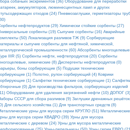
сбора собачьих экскрементов (36)
Оборудование для переработки
батареек, аккумуляторов, люминесцентных ламп и других
ртутьсодержащих отходов (24)
Пневмозаглушки, герметизаторы тру
30)
Сорбенты нефтепродуктов (29)
Химически стойкие сорбенты (27)
Универсальные сорбенты (19)
Сыпучие сорбенты (16)
Аварийные
комплекты (50)
Локализация разливов ТЖ (9)
Сорбирующие
материалы и сыпучие сорбенты для нефтяной, химической,
металлургической промышленности (60)
Абсорбенты многоцелевые
ype IIIR (5)
Cорбенты нефти, нефтепродуктов (20)
Сорбенты
многоцелевые, химические (8)
Диспергенты нефтепродуктов (0)
Барьеры, боны сорбирующие (5)
Подушки технические
сорбирующие (1)
Полотно, рулон сорбирующий (4)
Коврики
сорбирующие (1)
Салфетки технические сорбирующие (1)
Салфетк
обтирочные (0)
Для производства фильтров, сорбирующих изделий
11)
Оборудование для удаления загрязнений нефти (10)
ДОПОГ (3
Наборы СССР для сбора разливов (9)
Заглушки дренажных решёток
0)
Для сельского хозяйства (1)
Для транспортных средств (8)
Металлические урны для мусора серии КРУГЛО (51)
Металлические
урны для мусора серии КВАДРО (39)
Урны для мусора
металлические с деревом (24)
Урны для мусора металлические
перфорированные (25)
Урны-пепельницы (50)
Урны серии ЕВРО (21