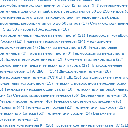
Автомобильные холодильники от 7 до 42 литров (9)
Изотермические
онтейнеры для охоты, рыбалки, путешествий от 50 до 250 литров (6
Контейнеры для отдыха, выходного дня, путешествий, рыбалки,
спортивных мероприятий от 5 до 50 литров (17)
Сумки-холодильник
т 5 до 30 литров (6)
Аксессуары (10)
Термоконтейнеры (ящики из пенопласта) (21)
Термобоксы RoyalBox
Россия) (12)
Пищевые термоконтейнеры (14)
Медицинские
термоконтейнеры (7)
Ящики из пенопласта (0)
Пенопластовые
контейнеры (0)
Тара из пенопласта (0)
Термобоксы из пенопласта
0)
Ящики и термоконтейнеры (19)
Ложементы из пенопласта (27)
Хозяйственные тачки и тележки для мусора (17)
Платформенные
тележки серии СТАНДАРТ (134)
Двухколесные тележки (28)
Платформенные тележки УСИЛЕННЫЕ (26)
Большегрузные телеги 
прицепным устройством (15)
Тележки с поворотной передней осью
3)
Тележки из нержавеющей стали (10)
Тележки для автомобильны
ин (2)
Специализированные тележки (56)
Деревянные тележки (86
Металлические тележки (40)
Тележки с системой охлаждения (6)
Мармиты (44)
Тележки для посуды (23)
Тележки для подносов (32)
Тележки для багажа (50)
Тележки для уборки (24)
Багажные и
рузовые тележки (13)
Грузовые контейнеры КГ (20)
Грузовые контейнеры сетчатые КС (21