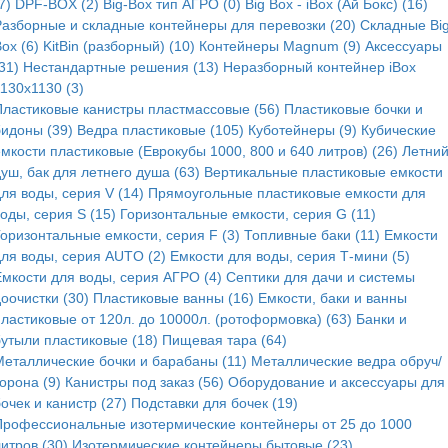
7)
DPF-BOX (2)
Big-Box тип АГРО (0)
Big Box - iBox (Ай Бокс) (16)
Разборные и складные контейнеры для перевозки (20)
Складные Bi
ox (6)
KitBin (разборный) (10)
Контейнеры Magnum (9)
Аксессуары
31)
Нестандартные решения (13)
Неразборный контейнер iBox
130x1130 (3)
Пластиковые канистры пластмассовые (56)
Пластиковые бочки и
бидоны (39)
Ведра пластиковые (105)
Куботейнеры (9)
Кубические
мкости пластиковые (Еврокубы 1000, 800 и 640 литров) (26)
Летни
уш, бак для летнего душа (63)
Вертикальные пластиковые емкости
ля воды, серия V (14)
Прямоугольные пластиковые емкости для
оды, серия S (15)
Горизонтальные емкости, серия G (11)
Горизонтальные емкости, серия F (3)
Топливные баки (11)
Емкости
для воды, серия AUTO (2)
Емкости для воды, серия Т-мини (5)
Емкости для воды, серия АГРО (4)
Септики для дачи и системы
оочистки (30)
Пластиковые ванны (16)
Емкости, баки и ванны
пластиковые от 120л. до 10000л. (ротоформовка) (63)
Банки и
бутыли пластиковые (18)
Пищевая тара (64)
Металлические бочки и барабаны (11)
Металлические ведра обруч/
орона (9)
Канистры под заказ (56)
Оборудование и аксессуары для
очек и канистр (27)
Подставки для бочек (19)
Профессиональные изотермические контейнеры от 25 до 1000
итров (30)
Изотермические контейнеры бытовые (23)