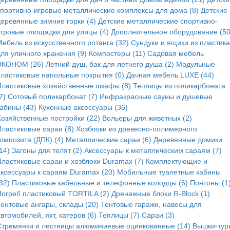
спортивно-игровые металлические комплексы для дома (8)
Детские
деревянные зимние горки (4)
Детские металлические спортивно-
игровые площадки для улицы (4)
Дополнительное оборудование (50
ебель из искусственного ротанга (32)
Сундуки и ящики из пластика
для уличного хранения (9)
Компостеры (11)
Садовая мебель
ЭКОНОМ (26)
Летний душ, бак для летнего душа (2)
Модульные
пластиковые напольные покрытия (0)
Дачная мебель LUXE (44)
Пластиковые хозяйственные шкафы (8)
Теплицы из поликарбоната
7)
Сотовый поликарбонат (7)
Инфракрасные сауны и душевые
кабины (43)
Кухонные аксессуары (36)
Хозяйственные постройки (22)
Вольеры для животных (2)
Пластиковые сараи (8)
Хозблоки из древесно-полимерного
омпозита (ДПК) (4)
Металлические сараи (6)
Деревянные домики
14)
Загоны для телят (2)
Аксессуары к металлическим сараям (7)
Пластиковые сараи и хозблоки Duramax (7)
Комплектующие и
аксессуары к сараям Duramax (20)
Мобильные туалетные кабины
32)
Пластиковые кабельные и телефонные колодцы (6)
Понтоны (1
Погреб пластиковый TORTILA (2)
Дренажные блоки R-Block (1)
Тентовые ангары, склады (20)
Тентовые гаражи, навесы для
втомобилей, яхт, катеров (6)
Теплицы (7)
Сараи (3)
Стремянки и лестницы алюминиевые оцинкованные (14)
Вышки-тур