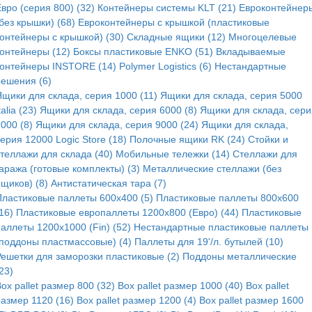
вро (серия 800) (32)
Контейнеры системы KLT (21)
Евроконтейнер
без крышки) (68)
Евроконтейнеры с крышкой (пластиковые
контейнеры с крышкой) (30)
Складные ящики (12)
Многоцелевые
контейнеры (12)
Боксы пластиковые ENKO (51)
Вкладываемые
контейнеры INSTORE (14)
Polymer Logistics (6)
Нестандартные
решения (6)
Ящики для склада, серия 1000 (11)
Ящики для склада, серия 5000
talia (23)
Ящики для склада, серия 6000 (8)
Ящики для склада, сери
000 (8)
Ящики для склада, серия 9000 (24)
Ящики для склада,
ерия 12000 Logic Store (18)
Полочные ящики RK (24)
Стойки и
стеллажи для склада (40)
Мобильные тележки (14)
Стеллажи для
аража (готовые комплекты) (3)
Металлические стеллажи (без
щиков) (8)
Антистатическая тара (7)
Пластиковые паллеты 600x400 (5)
Пластиковые паллеты 800x600
16)
Пластиковые европаллеты 1200x800 (Евро) (44)
Пластиковые
аллеты 1200x1000 (Fin) (52)
Нестандартные пластиковые паллеты
(поддоны пластмассовые) (4)
Паллеты для 19'/л. бутылей (10)
Решетки для заморозки пластиковые (2)
Поддоны металлические
23)
ox pallet размер 800 (32)
Box pallet размер 1000 (40)
Box pallet
размер 1120 (16)
Box pallet размер 1200 (4)
Box pallet размер 1600