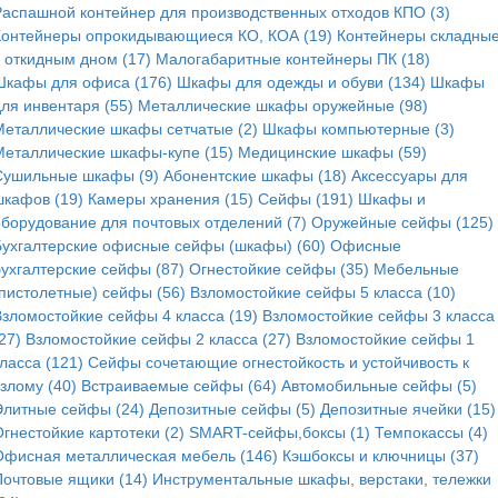
Распашной контейнер для производственных отходов КПО (3)
Контейнеры опрокидывающиеся КО, КОА (19)
Контейнеры складные
с откидным дном (17)
Малогабаритные контейнеры ПК (18)
Шкафы для офиса (176)
Шкафы для одежды и обуви (134)
Шкафы
для инвентаря (55)
Металлические шкафы оружейные (98)
Металлические шкафы сетчатые (2)
Шкафы компьютерные (3)
Металлические шкафы-купе (15)
Медицинские шкафы (59)
Сушильные шкафы (9)
Абонентские шкафы (18)
Аксессуары для
шкафов (19)
Камеры хранения (15)
Сейфы (191)
Шкафы и
оборудование для почтовых отделений (7)
Оружейные сейфы (125)
Бухгалтерские офисные сейфы (шкафы) (60)
Офисные
бухгалтерские сейфы (87)
Огнестойкие сейфы (35)
Мебельные
(пистолетные) сейфы (56)
Взломостойкие сейфы 5 класса (10)
Взломостойкие сейфы 4 класса (19)
Взломостойкие сейфы 3 класса
27)
Взломостойкие сейфы 2 класса (27)
Взломостойкие сейфы 1
ласса (121)
Сейфы сочетающие огнестойкость и устойчивость к
злому (40)
Встраиваемые сейфы (64)
Автомобильные сейфы (5)
Элитные сейфы (24)
Депозитные сейфы (5)
Депозитные ячейки (15)
гнестойкие картотеки (2)
SMART-сейфы,боксы (1)
Темпокассы (4)
Офисная металлическая мебель (146)
Кэшбоксы и ключницы (37)
Почтовые ящики (14)
Инструментальные шкафы, верстаки, тележки