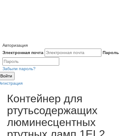
Авторизация
Электронная почта
Пароль
Забыли пароль?
Войти
Регистрация
Контейнер для
ртутьсодержащих
люминесцентных
ртутных ламп 1EL2