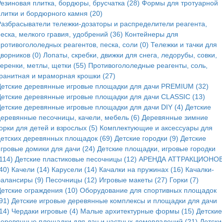
Резиновая плитка, бордюры, брусчатка (28)
Формы для тротуарной
плитки и бордюрного камня (20)
Разбрасыватели тележки-дозаторы и распределители реагента,
еска, мелкого гравия, удобрений (36)
Контейнеры для
ротивогололедных реагентов, песка, соли (0)
Тележки и тачки для
ворников (0)
Лопаты, скребки, движки для снега, ледорубы, совки,
еренки, метлы, щетки (55)
Противогололедные реагенты, соль,
гранитная и мраморная крошки (27)
Детские деревянные игровые площадки для дачи PREMIUM (32)
Детские деревянные игровые площадки для дачи CLASSIC (13)
Детские деревянные игровые площадки для дачи DIY (4)
Детские
деревянные песочницы, качели, мебель (6)
Деревянные зимние
орки для детей и взрослых (5)
Комплектующие и аксессуары для
детских деревянных площадок (69)
Детские городки (9)
Детские
игровые домики для дачи (24)
Детские площадки, игровые городки
114)
Детские пластиковые песочницы (12)
АРЕНДА АТТРАКЦИОНОВ
40)
Качели (14)
Карусели (14)
Качалки на пружинах (16)
Качалки-
балансиры (9)
Песочницы (12)
Игровые макеты (27)
Горки (7)
Детские ограждения (10)
Оборудование для спортивных площадок
91)
Детские игровые деревянные комплексы и площадки для дачи
14)
Чердаки игровые (4)
Малые архитектурные формы (15)
Детские
деревянные площадки для дач и частных домовладений (21)
Детски