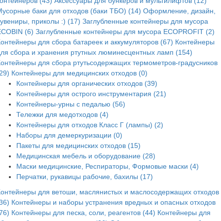
контейнеров (43)
Аксессуары для бункеров и мультилифтов (12)
Мусорные баки для отходов (баки ТБО) (14)
Оформление, дизайн,
увениры, приколы :) (17)
Заглубленные контейнеры для мусора
ECOBIN (6)
Заглубленные контейнеры для мусора ECOPROFIT (2)
Контейнеры для сбора батареек и аккумуляторов (67)
Контейнеры
для сбора и хранения ртутных люминесцентных ламп (154)
Контейнеры для сбора ртутьсодержащих термометров-градусников
29)
Контейнеры для медицинских отходов (0)
Контейнеры для органических отходов (39)
Контейнеры для острого инструментария (21)
Контейнеры-урны с педалью (56)
Тележки для медотходов (4)
Контейнеры для отходов Класс Г (лампы) (2)
Наборы для демеркуризации (0)
Пакеты для медицинских отходов (15)
Медицинская мебель и оборудование (28)
Маски медицинские, Респираторы, Формовые маски (4)
Перчатки, рукавицы рабочие, бахилы (17)
Контейнеры для ветоши, маслянистых и маслосодержащих отходов
36)
Контейнеры и наборы устранения вредных и опасных отходов
76)
Контейнеры для песка, соли, реагентов (44)
Контейнеры для