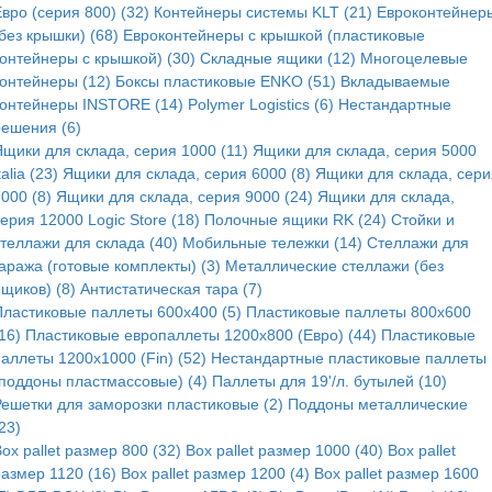
вро (серия 800) (32)
Контейнеры системы KLT (21)
Евроконтейнер
без крышки) (68)
Евроконтейнеры с крышкой (пластиковые
контейнеры с крышкой) (30)
Складные ящики (12)
Многоцелевые
контейнеры (12)
Боксы пластиковые ENKO (51)
Вкладываемые
контейнеры INSTORE (14)
Polymer Logistics (6)
Нестандартные
решения (6)
Ящики для склада, серия 1000 (11)
Ящики для склада, серия 5000
talia (23)
Ящики для склада, серия 6000 (8)
Ящики для склада, сери
000 (8)
Ящики для склада, серия 9000 (24)
Ящики для склада,
ерия 12000 Logic Store (18)
Полочные ящики RK (24)
Стойки и
стеллажи для склада (40)
Мобильные тележки (14)
Стеллажи для
аража (готовые комплекты) (3)
Металлические стеллажи (без
щиков) (8)
Антистатическая тара (7)
Пластиковые паллеты 600x400 (5)
Пластиковые паллеты 800x600
16)
Пластиковые европаллеты 1200x800 (Евро) (44)
Пластиковые
аллеты 1200x1000 (Fin) (52)
Нестандартные пластиковые паллеты
(поддоны пластмассовые) (4)
Паллеты для 19'/л. бутылей (10)
Решетки для заморозки пластиковые (2)
Поддоны металлические
23)
ox pallet размер 800 (32)
Box pallet размер 1000 (40)
Box pallet
размер 1120 (16)
Box pallet размер 1200 (4)
Box pallet размер 1600