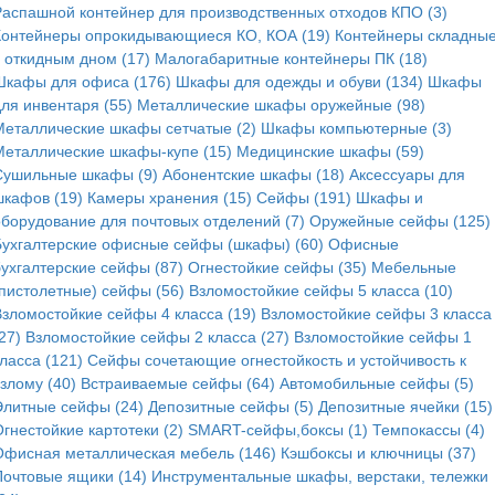
Распашной контейнер для производственных отходов КПО (3)
Контейнеры опрокидывающиеся КО, КОА (19)
Контейнеры складные
с откидным дном (17)
Малогабаритные контейнеры ПК (18)
Шкафы для офиса (176)
Шкафы для одежды и обуви (134)
Шкафы
для инвентаря (55)
Металлические шкафы оружейные (98)
Металлические шкафы сетчатые (2)
Шкафы компьютерные (3)
Металлические шкафы-купе (15)
Медицинские шкафы (59)
Сушильные шкафы (9)
Абонентские шкафы (18)
Аксессуары для
шкафов (19)
Камеры хранения (15)
Сейфы (191)
Шкафы и
оборудование для почтовых отделений (7)
Оружейные сейфы (125)
Бухгалтерские офисные сейфы (шкафы) (60)
Офисные
бухгалтерские сейфы (87)
Огнестойкие сейфы (35)
Мебельные
(пистолетные) сейфы (56)
Взломостойкие сейфы 5 класса (10)
Взломостойкие сейфы 4 класса (19)
Взломостойкие сейфы 3 класса
27)
Взломостойкие сейфы 2 класса (27)
Взломостойкие сейфы 1
ласса (121)
Сейфы сочетающие огнестойкость и устойчивость к
злому (40)
Встраиваемые сейфы (64)
Автомобильные сейфы (5)
Элитные сейфы (24)
Депозитные сейфы (5)
Депозитные ячейки (15)
гнестойкие картотеки (2)
SMART-сейфы,боксы (1)
Темпокассы (4)
Офисная металлическая мебель (146)
Кэшбоксы и ключницы (37)
Почтовые ящики (14)
Инструментальные шкафы, верстаки, тележки