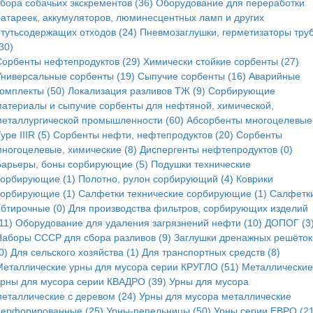
сбора собачьих экскрементов (36)
Оборудование для переработки
батареек, аккумуляторов, люминесцентных ламп и других
ртутьсодержащих отходов (24)
Пневмозаглушки, герметизаторы тру
30)
Сорбенты нефтепродуктов (29)
Химически стойкие сорбенты (27)
Универсальные сорбенты (19)
Сыпучие сорбенты (16)
Аварийные
комплекты (50)
Локализация разливов ТЖ (9)
Сорбирующие
материалы и сыпучие сорбенты для нефтяной, химической,
металлургической промышленности (60)
Абсорбенты многоцелевые
ype IIIR (5)
Cорбенты нефти, нефтепродуктов (20)
Сорбенты
многоцелевые, химические (8)
Диспергенты нефтепродуктов (0)
Барьеры, боны сорбирующие (5)
Подушки технические
сорбирующие (1)
Полотно, рулон сорбирующий (4)
Коврики
сорбирующие (1)
Салфетки технические сорбирующие (1)
Салфетк
обтирочные (0)
Для производства фильтров, сорбирующих изделий
11)
Оборудование для удаления загрязнений нефти (10)
ДОПОГ (3
Наборы СССР для сбора разливов (9)
Заглушки дренажных решёток
0)
Для сельского хозяйства (1)
Для транспортных средств (8)
Металлические урны для мусора серии КРУГЛО (51)
Металлические
урны для мусора серии КВАДРО (39)
Урны для мусора
металлические с деревом (24)
Урны для мусора металлические
перфорированные (25)
Урны-пепельницы (50)
Урны серии ЕВРО (21