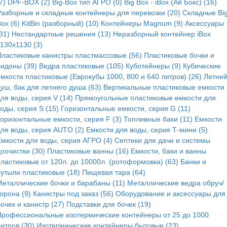
7)
DPF-BOX (2)
Big-Box тип АГРО (0)
Big Box - iBox (Ай Бокс) (16)
Разборные и складные контейнеры для перевозки (20)
Складные Bi
ox (6)
KitBin (разборный) (10)
Контейнеры Magnum (9)
Аксессуары
31)
Нестандартные решения (13)
Неразборный контейнер iBox
130x1130 (3)
Пластиковые канистры пластмассовые (56)
Пластиковые бочки и
бидоны (39)
Ведра пластиковые (105)
Куботейнеры (9)
Кубические
мкости пластиковые (Еврокубы 1000, 800 и 640 литров) (26)
Летни
уш, бак для летнего душа (63)
Вертикальные пластиковые емкости
ля воды, серия V (14)
Прямоугольные пластиковые емкости для
оды, серия S (15)
Горизонтальные емкости, серия G (11)
Горизонтальные емкости, серия F (3)
Топливные баки (11)
Емкости
для воды, серия AUTO (2)
Емкости для воды, серия Т-мини (5)
Емкости для воды, серия АГРО (4)
Септики для дачи и системы
оочистки (30)
Пластиковые ванны (16)
Емкости, баки и ванны
пластиковые от 120л. до 10000л. (ротоформовка) (63)
Банки и
бутыли пластиковые (18)
Пищевая тара (64)
Металлические бочки и барабаны (11)
Металлические ведра обруч/
орона (9)
Канистры под заказ (56)
Оборудование и аксессуары для
очек и канистр (27)
Подставки для бочек (19)
Профессиональные изотермические контейнеры от 25 до 1000
итров (30)
Изотермические контейнеры бытовые (23)