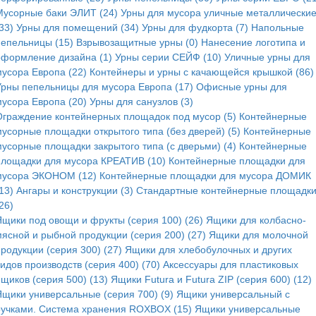
Мусорные баки ЭЛИТ (24)
Урны для мусора уличные металлически
33)
Урны для помещений (34)
Урны для фудкорта (7)
Напольные
пепельницы (15)
Взрывозащитные урны (0)
Нанесение логотипа и
оформление дизайна (1)
Урны серии СЕЙФ (10)
Уличные урны для
мусора Европа (22)
Контейнеры и урны с качающейся крышкой (86)
Урны пепельницы для мусора Европа (17)
Офисные урны для
мусора Европа (20)
Урны для санузлов (3)
Ограждение контейнерных площадок под мусор (5)
Контейнерные
мусорные площадки открытого типа (без дверей) (5)
Контейнерные
мусорные площадки закрытого типа (с дверьми) (4)
Контейнерные
площадки для мусора КРЕАТИВ (10)
Контейнерные площадки для
мусора ЭКОНОМ (12)
Контейнерные площадки для мусора ДОМИК
13)
Ангары и конструкции (3)
Стандартные контейнерные площадк
26)
Ящики под овощи и фрукты (серия 100) (26)
Ящики для колбасно-
мясной и рыбной продукции (серия 200) (27)
Ящики для молочной
родукции (серия 300) (27)
Ящики для хлебобулочных и других
идов производств (серия 400) (70)
Аксессуары для пластиковых
щиков (серия 500) (13)
Ящики Futura и Futura ZIP (серия 600) (12)
Ящики универсальные (серия 700) (9)
Ящики универсальный с
ручками. Система хранения ROXBOX (15)
Ящики универсальные