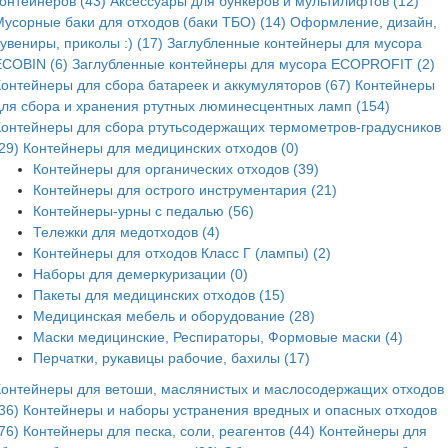
контейнеров (43)
Аксессуары для бункеров и мультилифтов (12)
Мусорные баки для отходов (баки ТБО) (14)
Оформление, дизайн,
увениры, приколы :) (17)
Заглубленные контейнеры для мусора
ECOBIN (6)
Заглубленные контейнеры для мусора ECOPROFIT (2)
Контейнеры для сбора батареек и аккумуляторов (67)
Контейнеры
для сбора и хранения ртутных люминесцентных ламп (154)
Контейнеры для сбора ртутьсодержащих термометров-градусников
29)
Контейнеры для медицинских отходов (0)
Контейнеры для органических отходов (39)
Контейнеры для острого инструментария (21)
Контейнеры-урны с педалью (56)
Тележки для медотходов (4)
Контейнеры для отходов Класс Г (лампы) (2)
Наборы для демеркуризации (0)
Пакеты для медицинских отходов (15)
Медицинская мебель и оборудование (28)
Маски медицинские, Респираторы, Формовые маски (4)
Перчатки, рукавицы рабочие, бахилы (17)
Контейнеры для ветоши, маслянистых и маслосодержащих отходов
36)
Контейнеры и наборы устранения вредных и опасных отходов
76)
Контейнеры для песка, соли, реагентов (44)
Контейнеры для