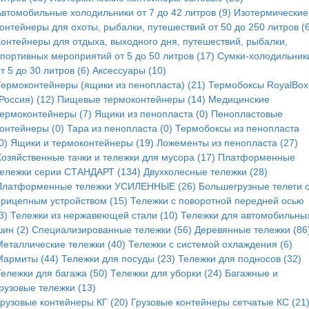
Автомобильные холодильники от 7 до 42 литров (9)
Изотермические
онтейнеры для охоты, рыбалки, путешествий от 50 до 250 литров (6
Контейнеры для отдыха, выходного дня, путешествий, рыбалки,
спортивных мероприятий от 5 до 50 литров (17)
Сумки-холодильник
т 5 до 30 литров (6)
Аксессуары (10)
Термоконтейнеры (ящики из пенопласта) (21)
Термобоксы RoyalBox
Россия) (12)
Пищевые термоконтейнеры (14)
Медицинские
термоконтейнеры (7)
Ящики из пенопласта (0)
Пенопластовые
контейнеры (0)
Тара из пенопласта (0)
Термобоксы из пенопласта
0)
Ящики и термоконтейнеры (19)
Ложементы из пенопласта (27)
Хозяйственные тачки и тележки для мусора (17)
Платформенные
тележки серии СТАНДАРТ (134)
Двухколесные тележки (28)
Платформенные тележки УСИЛЕННЫЕ (26)
Большегрузные телеги 
прицепным устройством (15)
Тележки с поворотной передней осью
3)
Тележки из нержавеющей стали (10)
Тележки для автомобильны
ин (2)
Специализированные тележки (56)
Деревянные тележки (86
Металлические тележки (40)
Тележки с системой охлаждения (6)
Мармиты (44)
Тележки для посуды (23)
Тележки для подносов (32)
Тележки для багажа (50)
Тележки для уборки (24)
Багажные и
рузовые тележки (13)
Грузовые контейнеры КГ (20)
Грузовые контейнеры сетчатые КС (21