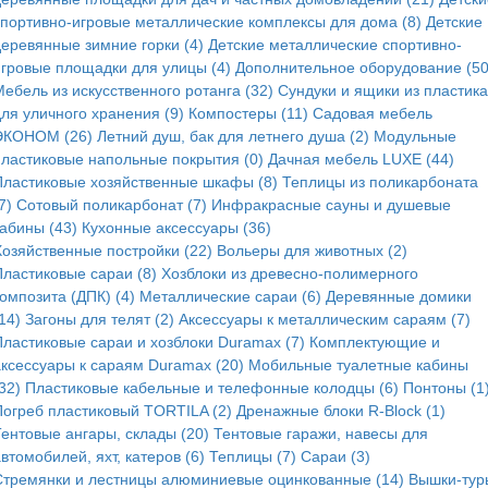
спортивно-игровые металлические комплексы для дома (8)
Детские
деревянные зимние горки (4)
Детские металлические спортивно-
игровые площадки для улицы (4)
Дополнительное оборудование (50
ебель из искусственного ротанга (32)
Сундуки и ящики из пластика
для уличного хранения (9)
Компостеры (11)
Садовая мебель
ЭКОНОМ (26)
Летний душ, бак для летнего душа (2)
Модульные
пластиковые напольные покрытия (0)
Дачная мебель LUXE (44)
Пластиковые хозяйственные шкафы (8)
Теплицы из поликарбоната
7)
Сотовый поликарбонат (7)
Инфракрасные сауны и душевые
кабины (43)
Кухонные аксессуары (36)
Хозяйственные постройки (22)
Вольеры для животных (2)
Пластиковые сараи (8)
Хозблоки из древесно-полимерного
омпозита (ДПК) (4)
Металлические сараи (6)
Деревянные домики
14)
Загоны для телят (2)
Аксессуары к металлическим сараям (7)
Пластиковые сараи и хозблоки Duramax (7)
Комплектующие и
аксессуары к сараям Duramax (20)
Мобильные туалетные кабины
32)
Пластиковые кабельные и телефонные колодцы (6)
Понтоны (1
Погреб пластиковый TORTILA (2)
Дренажные блоки R-Block (1)
Тентовые ангары, склады (20)
Тентовые гаражи, навесы для
втомобилей, яхт, катеров (6)
Теплицы (7)
Сараи (3)
Стремянки и лестницы алюминиевые оцинкованные (14)
Вышки-тур