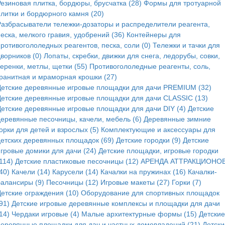
Резиновая плитка, бордюры, брусчатка (28)
Формы для тротуарной
плитки и бордюрного камня (20)
Разбрасыватели тележки-дозаторы и распределители реагента,
еска, мелкого гравия, удобрений (36)
Контейнеры для
ротивогололедных реагентов, песка, соли (0)
Тележки и тачки для
ворников (0)
Лопаты, скребки, движки для снега, ледорубы, совки,
еренки, метлы, щетки (55)
Противогололедные реагенты, соль,
гранитная и мраморная крошки (27)
Детские деревянные игровые площадки для дачи PREMIUM (32)
Детские деревянные игровые площадки для дачи CLASSIC (13)
Детские деревянные игровые площадки для дачи DIY (4)
Детские
деревянные песочницы, качели, мебель (6)
Деревянные зимние
орки для детей и взрослых (5)
Комплектующие и аксессуары для
детских деревянных площадок (69)
Детские городки (9)
Детские
игровые домики для дачи (24)
Детские площадки, игровые городки
114)
Детские пластиковые песочницы (12)
АРЕНДА АТТРАКЦИОНОВ
40)
Качели (14)
Карусели (14)
Качалки на пружинах (16)
Качалки-
балансиры (9)
Песочницы (12)
Игровые макеты (27)
Горки (7)
Детские ограждения (10)
Оборудование для спортивных площадок
91)
Детские игровые деревянные комплексы и площадки для дачи
14)
Чердаки игровые (4)
Малые архитектурные формы (15)
Детские
деревянные площадки для дач и частных домовладений (21)
Детски