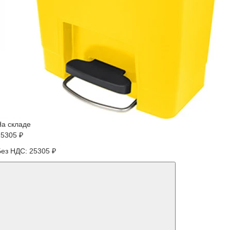
На складе
25305 ₽
Без НДС: 25305 ₽