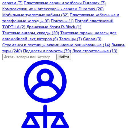
сараям (7)
Пластиковые сараи и хозблоки Duramax (7)
Комплектующие и аксессуары к сараям Duramax (20)
Мобильные туалетные кабины (32)
Пластиковые кабельные и
телефонные колодцы (6)
Понтоны (1)
Погреб пластиковый
TORTILA (2)
Дренажные блоки R-Block (1)
Тентовые ангары, склады (20)
Тентовые гаражи, навесы для
автомобилей, яхт, катеров (6)
Теплицы (7)
Сараи (3)
Стремянки и лестницы алюминиевые оцинкованные (14)
Вышки-
туры (240)
Подмости и помосты (79)
Леса строительные (13)
Найти