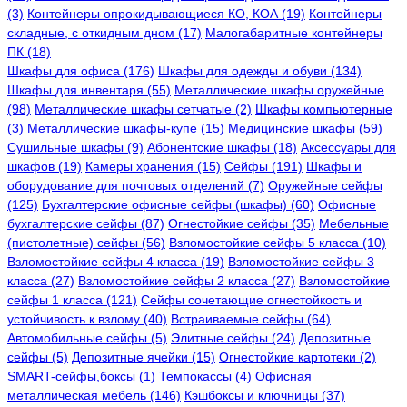
(3)
Контейнеры опрокидывающиеся КО, КОА (19)
Контейнеры
складные, с откидным дном (17)
Малогабаритные контейнеры
ПК (18)
Шкафы для офиса (176)
Шкафы для одежды и обуви (134)
Шкафы для инвентаря (55)
Металлические шкафы оружейные
(98)
Металлические шкафы сетчатые (2)
Шкафы компьютерные
(3)
Металлические шкафы-купе (15)
Медицинские шкафы (59)
Сушильные шкафы (9)
Абонентские шкафы (18)
Аксессуары для
шкафов (19)
Камеры хранения (15)
Сейфы (191)
Шкафы и
оборудование для почтовых отделений (7)
Оружейные сейфы
(125)
Бухгалтерские офисные сейфы (шкафы) (60)
Офисные
бухгалтерские сейфы (87)
Огнестойкие сейфы (35)
Мебельные
(пистолетные) сейфы (56)
Взломостойкие сейфы 5 класса (10)
Взломостойкие сейфы 4 класса (19)
Взломостойкие сейфы 3
класса (27)
Взломостойкие сейфы 2 класса (27)
Взломостойкие
сейфы 1 класса (121)
Сейфы сочетающие огнестойкость и
устойчивость к взлому (40)
Встраиваемые сейфы (64)
Автомобильные сейфы (5)
Элитные сейфы (24)
Депозитные
сейфы (5)
Депозитные ячейки (15)
Огнестойкие картотеки (2)
SMART-сейфы,боксы (1)
Темпокассы (4)
Офисная
металлическая мебель (146)
Кэшбоксы и ключницы (37)