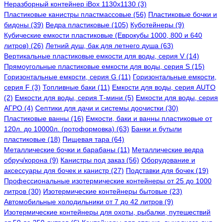
Неразборный контейнер iBox 1130x1130 (3)
Пластиковые канистры пластмассовые (56)
Пластиковые бочки и
бидоны (39)
Ведра пластиковые (105)
Куботейнеры (9)
Кубические емкости пластиковые (Еврокубы 1000, 800 и 640
литров) (26)
Летний душ, бак для летнего душа (63)
Вертикальные пластиковые емкости для воды, серия V (14)
Прямоугольные пластиковые емкости для воды, серия S (15)
Горизонтальные емкости, серия G (11)
Горизонтальные емкости,
серия F (3)
Топливные баки (11)
Емкости для воды, серия AUTO
(2)
Емкости для воды, серия Т-мини (5)
Емкости для воды, серия
АГРО (4)
Септики для дачи и системы доочистки (30)
Пластиковые ванны (16)
Емкости, баки и ванны пластиковые от
120л. до 10000л. (ротоформовка) (63)
Банки и бутыли
пластиковые (18)
Пищевая тара (64)
Металлические бочки и барабаны (11)
Металлические ведра
обруч/корона (9)
Канистры под заказ (56)
Оборудование и
аксессуары для бочек и канистр (27)
Подставки для бочек (19)
Профессиональные изотермические контейнеры от 25 до 1000
литров (30)
Изотермические контейнеры бытовые (23)
Автомобильные холодильники от 7 до 42 литров (9)
Изотермические контейнеры для охоты, рыбалки, путешествий