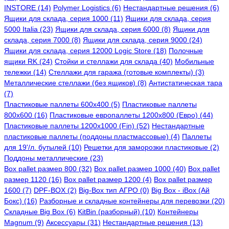
INSTORE (14)
Polymer Logistics (6)
Нестандартные решения (6)
Ящики для склада, серия 1000 (11)
Ящики для склада, серия
5000 Italia (23)
Ящики для склада, серия 6000 (8)
Ящики для
склада, серия 7000 (8)
Ящики для склада, серия 9000 (24)
Ящики для склада, серия 12000 Logic Store (18)
Полочные
ящики RK (24)
Стойки и стеллажи для склада (40)
Мобильные
тележки (14)
Стеллажи для гаража (готовые комплекты) (3)
Металлические стеллажи (без ящиков) (8)
Антистатическая тара
(7)
Пластиковые паллеты 600x400 (5)
Пластиковые паллеты
800x600 (16)
Пластиковые европаллеты 1200x800 (Евро) (44)
Пластиковые паллеты 1200x1000 (Fin) (52)
Нестандартные
пластиковые паллеты (поддоны пластмассовые) (4)
Паллеты
для 19'/л. бутылей (10)
Решетки для заморозки пластиковые (2)
Поддоны металлические (23)
Box pallet размер 800 (32)
Box pallet размер 1000 (40)
Box pallet
размер 1120 (16)
Box pallet размер 1200 (4)
Box pallet размер
1600 (7)
DPF-BOX (2)
Big-Box тип АГРО (0)
Big Box - iBox (Ай
Бокс) (16)
Разборные и складные контейнеры для перевозки (20)
Складные Big Box (6)
KitBin (разборный) (10)
Контейнеры
Magnum (9)
Аксессуары (31)
Нестандартные решения (13)