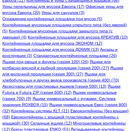
Европа (22)
Контейнеры и урны с качающейся крышкой (86)
Урны пепельницы для мусора Европа (17)
Офисные урны для
мусора Европа (20)
Урны для санузлов (3)
Ограждение контейнерных площадок под мусор (5)
Контейнерные мусорные площадки открытого типа (без дверей)
(5)
Контейнерные мусорные площадки закрытого типа (с
дверьми) (4)
Контейнерные площадки для мусора КРЕАТИВ (10)
Контейнерные площадки для мусора ЭКОНОМ (12)
Контейнерные площадки для мусора ДОМИК (13)
Ангары и
конструкции (3)
Стандартные контейнерные площадки (26)
Ящики под овощи и фрукты (серия 100) (26)
Ящики для
колбасно-мясной и рыбной продукции (серия 200) (27)
Ящики
для молочной продукции (серия 300) (27)
Ящики для
хлебобулочных и других видов производств (серия 400) (70)
Аксессуары для пластиковых ящиков (серия 500) (13)
Ящики
Futura и Futura ZIP (серия 600) (12)
Ящики универсальные
(серия 700) (9)
Ящики универсальный с ручками. Система
хранения ROXBOX (15)
Ящики универсальные Евро (серия 800)
(32)
Контейнеры системы KLT (21)
Евроконтейнеры (без крышки)
(68)
Евроконтейнеры с крышкой (пластиковые контейнеры с
крышкой) (30)
Складные ящики (12)
Многоцелевые контейнеры
(12)
Боксы пластиковые ENKO (51)
Вкладываемые контейнеры