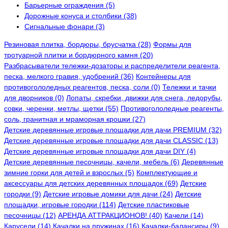
Барьерные ограждения (5)
Дорожные конуса и столбики (38)
Сигнальные фонари (3)
Резиновая плитка, бордюры, брусчатка (28)
Формы для
тротуарной плитки и бордюрного камня (20)
Разбрасыватели тележки-дозаторы и распределители реагента,
песка, мелкого гравия, удобрений (36)
Контейнеры для
противогололедных реагентов, песка, соли (0)
Тележки и тачки
для дворников (0)
Лопаты, скребки, движки для снега, ледорубы,
совки, черенки, метлы, щетки (55)
Противогололедные реагенты,
соль, гранитная и мраморная крошки (27)
Детские деревянные игровые площадки для дачи PREMIUM (32)
Детские деревянные игровые площадки для дачи CLASSIC (13)
Детские деревянные игровые площадки для дачи DIY (4)
Детские деревянные песочницы, качели, мебель (6)
Деревянные
зимние горки для детей и взрослых (5)
Комплектующие и
аксессуары для детских деревянных площадок (69)
Детские
городки (9)
Детские игровые домики для дачи (24)
Детские
площадки, игровые городки (114)
Детские пластиковые
песочницы (12)
АРЕНДА АТТРАКЦИОНОВ! (40)
Качели (14)
Карусели (14)
Качалки на пружинах (16)
Качалки-балансиры (9)