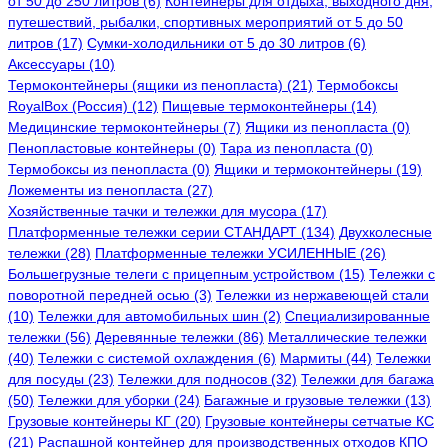
от 50 до 250 литров (6)
Контейнеры для отдыха, выходного дня,
путешествий, рыбалки, спортивных мероприятий от 5 до 50
литров (17)
Сумки-холодильники от 5 до 30 литров (6)
Аксессуары (10)
Термоконтейнеры (ящики из пенопласта) (21)
Термобоксы
RoyalBox (Россия) (12)
Пищевые термоконтейнеры (14)
Медицинские термоконтейнеры (7)
Ящики из пенопласта (0)
Пенопластовые контейнеры (0)
Тара из пенопласта (0)
Термобоксы из пенопласта (0)
Ящики и термоконтейнеры (19)
Ложементы из пенопласта (27)
Хозяйственные тачки и тележки для мусора (17)
Платформенные тележки серии СТАНДАРТ (134)
Двухколесные
тележки (28)
Платформенные тележки УСИЛЕННЫЕ (26)
Большегрузные телеги с прицепным устройством (15)
Тележки с
поворотной передней осью (3)
Тележки из нержавеющей стали
(10)
Тележки для автомобильных шин (2)
Специализированные
тележки (56)
Деревянные тележки (86)
Металлические тележки
(40)
Тележки с системой охлаждения (6)
Мармиты (44)
Тележки
для посуды (23)
Тележки для подносов (32)
Тележки для багажа
(50)
Тележки для уборки (24)
Багажные и грузовые тележки (13)
Грузовые контейнеры КГ (20)
Грузовые контейнеры сетчатые КС
(21)
Распашной контейнер для производственных отходов КПО