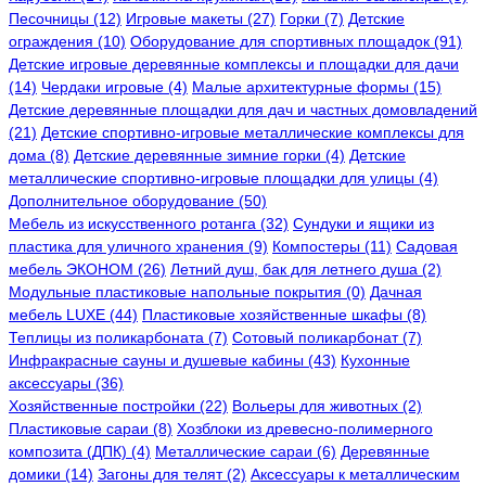
Песочницы (12)
Игровые макеты (27)
Горки (7)
Детские
ограждения (10)
Оборудование для спортивных площадок (91)
Детские игровые деревянные комплексы и площадки для дачи
(14)
Чердаки игровые (4)
Малые архитектурные формы (15)
Детские деревянные площадки для дач и частных домовладений
(21)
Детские спортивно-игровые металлические комплексы для
дома (8)
Детские деревянные зимние горки (4)
Детские
металлические спортивно-игровые площадки для улицы (4)
Дополнительное оборудование (50)
Мебель из искусственного ротанга (32)
Сундуки и ящики из
пластика для уличного хранения (9)
Компостеры (11)
Садовая
мебель ЭКОНОМ (26)
Летний душ, бак для летнего душа (2)
Модульные пластиковые напольные покрытия (0)
Дачная
мебель LUXE (44)
Пластиковые хозяйственные шкафы (8)
Теплицы из поликарбоната (7)
Сотовый поликарбонат (7)
Инфракрасные сауны и душевые кабины (43)
Кухонные
аксессуары (36)
Хозяйственные постройки (22)
Вольеры для животных (2)
Пластиковые сараи (8)
Хозблоки из древесно-полимерного
композита (ДПК) (4)
Металлические сараи (6)
Деревянные
домики (14)
Загоны для телят (2)
Аксессуары к металлическим