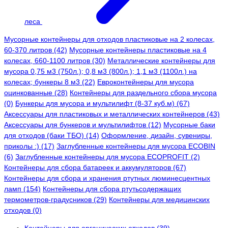
леса
Мусорные контейнеры для отходов пластиковые на 2 колесах,
60-370 литров (42)
Мусорные контейнеры пластиковые на 4
колесах, 660-1100 литров (30)
Металлические контейнеры для
мусора 0,75 м3 (750л.); 0,8 м3 (800л.); 1,1 м3 (1100л.) на
колесах; бункеры 8 м3 (22)
Евроконтейнеры для мусора
оцинкованные (28)
Контейнеры для раздельного сбора мусора
(0)
Бункеры для мусора и мультилифт (8-37 куб.м) (67)
Аксессуары для пластиковых и металлических контейнеров (43)
Аксессуары для бункеров и мультилифтов (12)
Мусорные баки
для отходов (баки ТБО) (14)
Оформление, дизайн, сувениры,
приколы :) (17)
Заглубленные контейнеры для мусора ECOBIN
(6)
Заглубленные контейнеры для мусора ECOPROFIT (2)
Контейнеры для сбора батареек и аккумуляторов (67)
Контейнеры для сбора и хранения ртутных люминесцентных
ламп (154)
Контейнеры для сбора ртутьсодержащих
термометров-градусников (29)
Контейнеры для медицинских
отходов (0)