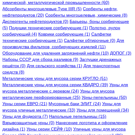
химической, металлургической промышленности (60)
Абсорбенты многоцелевые Type IIIR (5)
Cорбенты нефти,
нефтепродуктов (20)
Сорбенты многоцелевые, химические (8)
Диспергенты нефтепродуктов (0)
Барьеры, боны сорбирующие
(5)
Подушки технические сорбирующие (1)
Полотно, рулон
сорбирующий (4)
Коврики сорбирующие (1)
Салфетки
технические сорбирующие (1)
Салфетки обтирочные (0)
Для
производства фильтров, сорбирующих изделий (11)
Оборудование для удаления загрязнений нефти (10)
ДОПОГ (3)
Наборы СССР для сбора разливов (9)
Заглушки дренажных
решёток (0)
Для сельского хозяйства (1)
Для транспортных
средств (8)
Металлические урны для мусора серии КРУГЛО (51)
Металлические урны для мусора серии КВАДРО (39)
Урны для
мусора металлические с деревом (24)
Урны для мусора
металлические перфорированные (25)
Урны-пепельницы (50)
Урны серии ЕВРО (21)
Мусорные баки ЭЛИТ (24)
Урны для
мусора уличные металлические (33)
Урны для помещений (34)
Урны для фудкорта (7)
Напольные пепельницы (15)
Взрывозащитные урны (0)
Нанесение логотипа и оформление
дизайна (1)
Урны серии СЕЙФ (10)
Уличные урны для мусора