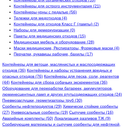
Контейнеры для органических отходов (39)
Контейнеры для острого инструментария (21)
Контейнеры-урны с педалью (56)
Тележки для медотходов (4)
Контейнеры для отходов Класс Г (лампы) (2)
Наборы для демеркуризации (0)
Пакеты для медицинских отходов (15)
Медицинская мебель и оборудование (28)
Маски медицинские, Респираторы, Формовые маски (4)
Перчатки, рукавицы рабочие, бахилы (17)
Контейнеры для ветоши, маслянистых и маслосодержащих
отходов (36)
Контейнеры и наборы устранения вредных и
опасных отходов (76)
Контейнеры для песка, соли, реагентов
(44)
Контейнеры для сбора собачьих экскрементов (36)
Оборудование для переработки батареек, аккумуляторов,
люминесцентных ламп и других ртутьсодержащих отходов (24)
Пневмозаглушки, герметизаторы труб (30)
Сорбенты нефтепродуктов (29)
Химически стойкие сорбенты
(27)
Универсальные сорбенты (19)
Сыпучие сорбенты (16)
Аварийные комплекты (50)
Локализация разливов ТЖ (9)
Сорбирующие материалы и сыпучие сорбенты для нефтяной,