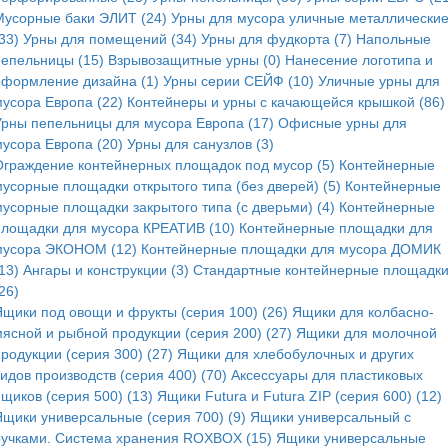
Мусорные баки ЭЛИТ (24)
Урны для мусора уличные металлически
33)
Урны для помещений (34)
Урны для фудкорта (7)
Напольные
пепельницы (15)
Взрывозащитные урны (0)
Нанесение логотипа и
оформление дизайна (1)
Урны серии СЕЙФ (10)
Уличные урны для
мусора Европа (22)
Контейнеры и урны с качающейся крышкой (86)
Урны пепельницы для мусора Европа (17)
Офисные урны для
мусора Европа (20)
Урны для санузлов (3)
Ограждение контейнерных площадок под мусор (5)
Контейнерные
мусорные площадки открытого типа (без дверей) (5)
Контейнерные
мусорные площадки закрытого типа (с дверьми) (4)
Контейнерные
площадки для мусора КРЕАТИВ (10)
Контейнерные площадки для
мусора ЭКОНОМ (12)
Контейнерные площадки для мусора ДОМИК
13)
Ангары и конструкции (3)
Стандартные контейнерные площадк
26)
Ящики под овощи и фрукты (серия 100) (26)
Ящики для колбасно-
мясной и рыбной продукции (серия 200) (27)
Ящики для молочной
родукции (серия 300) (27)
Ящики для хлебобулочных и других
идов производств (серия 400) (70)
Аксессуары для пластиковых
щиков (серия 500) (13)
Ящики Futura и Futura ZIP (серия 600) (12)
Ящики универсальные (серия 700) (9)
Ящики универсальный с
ручками. Система хранения ROXBOX (15)
Ящики универсальные