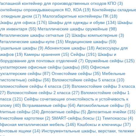
Распашной контейнер для производственных отходов КПО (3)
Контейнеры опрокидывающиеся КО, КОА (19)
Контейнеры складные
с откидным дном (17)
Малогабаритные контейнеры ПК (18)
Шкафы для офиса (176)
Шкафы для одежды и обуви (134)
Шкафы
для инвентаря (55)
Металлические шкафы оружейные (98)
Металлические шкафы сетчатые (2)
Шкафы компьютерные (3)
Металлические шкафы-купе (15)
Медицинские шкафы (59)
Сушильные шкафы (9)
Абонентские шкафы (18)
Аксессуары для
шкафов (19)
Камеры хранения (15)
Сейфы (191)
Шкафы и
оборудование для почтовых отделений (7)
Оружейные сейфы (125)
Бухгалтерские офисные сейфы (шкафы) (60)
Офисные
бухгалтерские сейфы (87)
Огнестойкие сейфы (35)
Мебельные
(пистолетные) сейфы (56)
Взломостойкие сейфы 5 класса (10)
Взломостойкие сейфы 4 класса (19)
Взломостойкие сейфы 3 класса
27)
Взломостойкие сейфы 2 класса (27)
Взломостойкие сейфы 1
ласса (121)
Сейфы сочетающие огнестойкость и устойчивость к
злому (40)
Встраиваемые сейфы (64)
Автомобильные сейфы (5)
Элитные сейфы (24)
Депозитные сейфы (5)
Депозитные ячейки (15)
гнестойкие картотеки (2)
SMART-сейфы,боксы (1)
Темпокассы (4)
Офисная металлическая мебель (146)
Кэшбоксы и ключницы (37)
Почтовые ящики (14)
Инструментальные шкафы, верстаки, тележки