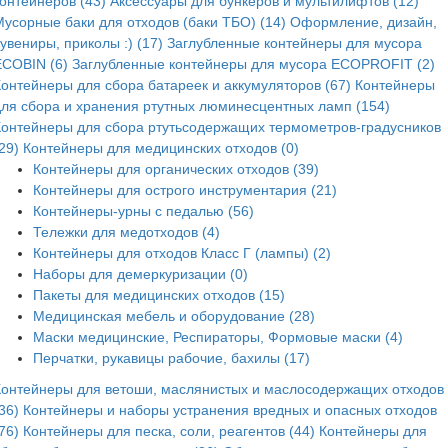
контейнеров (43)
Аксессуары для бункеров и мультилифтов (12)
Мусорные баки для отходов (баки ТБО) (14)
Оформление, дизайн,
увениры, приколы :) (17)
Заглубленные контейнеры для мусора
ECOBIN (6)
Заглубленные контейнеры для мусора ECOPROFIT (2)
Контейнеры для сбора батареек и аккумуляторов (67)
Контейнеры
для сбора и хранения ртутных люминесцентных ламп (154)
Контейнеры для сбора ртутьсодержащих термометров-градусников
29)
Контейнеры для медицинских отходов (0)
Контейнеры для органических отходов (39)
Контейнеры для острого инструментария (21)
Контейнеры-урны с педалью (56)
Тележки для медотходов (4)
Контейнеры для отходов Класс Г (лампы) (2)
Наборы для демеркуризации (0)
Пакеты для медицинских отходов (15)
Медицинская мебель и оборудование (28)
Маски медицинские, Респираторы, Формовые маски (4)
Перчатки, рукавицы рабочие, бахилы (17)
Контейнеры для ветоши, маслянистых и маслосодержащих отходов
36)
Контейнеры и наборы устранения вредных и опасных отходов
76)
Контейнеры для песка, соли, реагентов (44)
Контейнеры для