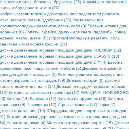
Резиновая плитка, бордюры, брусчатка (28)
Формы для тротуарной
плитки и бордюрного камня (20)
Разбрасыватели тележки-дозаторы и распределители реагента,
еска, мелкого гравия, удобрений (36)
Контейнеры для
ротивогололедных реагентов, песка, соли (0)
Тележки и тачки для
ворников (0)
Лопаты, скребки, движки для снега, ледорубы, совки,
еренки, метлы, щетки (55)
Противогололедные реагенты, соль,
гранитная и мраморная крошки (27)
Детские деревянные игровые площадки для дачи PREMIUM (32)
Детские деревянные игровые площадки для дачи CLASSIC (13)
Детские деревянные игровые площадки для дачи DIY (4)
Детские
деревянные песочницы, качели, мебель (6)
Деревянные зимние
орки для детей и взрослых (5)
Комплектующие и аксессуары для
детских деревянных площадок (69)
Детские городки (9)
Детские
игровые домики для дачи (24)
Детские площадки, игровые городки
114)
Детские пластиковые песочницы (12)
АРЕНДА АТТРАКЦИОНОВ
40)
Качели (14)
Карусели (14)
Качалки на пружинах (16)
Качалки-
балансиры (9)
Песочницы (12)
Игровые макеты (27)
Горки (7)
Детские ограждения (10)
Оборудование для спортивных площадок
91)
Детские игровые деревянные комплексы и площадки для дачи
14)
Чердаки игровые (4)
Малые архитектурные формы (15)
Детские
деревянные площадки для дач и частных домовладений (21)
Детски