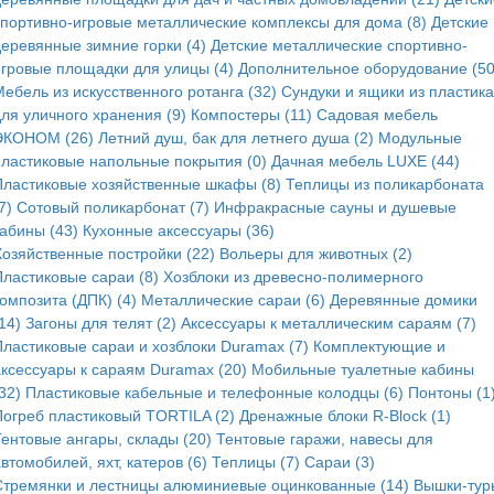
спортивно-игровые металлические комплексы для дома (8)
Детские
деревянные зимние горки (4)
Детские металлические спортивно-
игровые площадки для улицы (4)
Дополнительное оборудование (50
ебель из искусственного ротанга (32)
Сундуки и ящики из пластика
для уличного хранения (9)
Компостеры (11)
Садовая мебель
ЭКОНОМ (26)
Летний душ, бак для летнего душа (2)
Модульные
пластиковые напольные покрытия (0)
Дачная мебель LUXE (44)
Пластиковые хозяйственные шкафы (8)
Теплицы из поликарбоната
7)
Сотовый поликарбонат (7)
Инфракрасные сауны и душевые
кабины (43)
Кухонные аксессуары (36)
Хозяйственные постройки (22)
Вольеры для животных (2)
Пластиковые сараи (8)
Хозблоки из древесно-полимерного
омпозита (ДПК) (4)
Металлические сараи (6)
Деревянные домики
14)
Загоны для телят (2)
Аксессуары к металлическим сараям (7)
Пластиковые сараи и хозблоки Duramax (7)
Комплектующие и
аксессуары к сараям Duramax (20)
Мобильные туалетные кабины
32)
Пластиковые кабельные и телефонные колодцы (6)
Понтоны (1
Погреб пластиковый TORTILA (2)
Дренажные блоки R-Block (1)
Тентовые ангары, склады (20)
Тентовые гаражи, навесы для
втомобилей, яхт, катеров (6)
Теплицы (7)
Сараи (3)
Стремянки и лестницы алюминиевые оцинкованные (14)
Вышки-тур