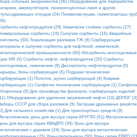
сбора собачьих экскрементов (36)
Оборудование для переработки
батареек, аккумуляторов, люминесцентных ламп и других
ртутьсодержащих отходов (24)
Пневмозаглушки, герметизаторы тру
30)
Сорбенты нефтепродуктов (29)
Химически стойкие сорбенты (27)
Универсальные сорбенты (19)
Сыпучие сорбенты (16)
Аварийные
комплекты (50)
Локализация разливов ТЖ (9)
Сорбирующие
материалы и сыпучие сорбенты для нефтяной, химической,
металлургической промышленности (60)
Абсорбенты многоцелевые
ype IIIR (5)
Cорбенты нефти, нефтепродуктов (20)
Сорбенты
многоцелевые, химические (8)
Диспергенты нефтепродуктов (0)
Барьеры, боны сорбирующие (5)
Подушки технические
сорбирующие (1)
Полотно, рулон сорбирующий (4)
Коврики
сорбирующие (1)
Салфетки технические сорбирующие (1)
Салфетк
обтирочные (0)
Для производства фильтров, сорбирующих изделий
11)
Оборудование для удаления загрязнений нефти (10)
ДОПОГ (3
Наборы СССР для сбора разливов (9)
Заглушки дренажных решёток
0)
Для сельского хозяйства (1)
Для транспортных средств (8)
Металлические урны для мусора серии КРУГЛО (51)
Металлические
урны для мусора серии КВАДРО (39)
Урны для мусора
металлические с деревом (24)
Урны для мусора металлические
перфорированные (25)
Урны-пепельницы (50)
Урны серии ЕВРО (21