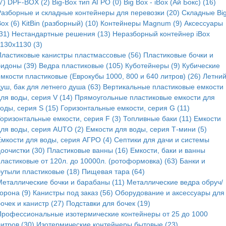
7)
DPF-BOX (2)
Big-Box тип АГРО (0)
Big Box - iBox (Ай Бокс) (16)
Разборные и складные контейнеры для перевозки (20)
Складные Bi
ox (6)
KitBin (разборный) (10)
Контейнеры Magnum (9)
Аксессуары
31)
Нестандартные решения (13)
Неразборный контейнер iBox
130x1130 (3)
Пластиковые канистры пластмассовые (56)
Пластиковые бочки и
бидоны (39)
Ведра пластиковые (105)
Куботейнеры (9)
Кубические
мкости пластиковые (Еврокубы 1000, 800 и 640 литров) (26)
Летни
уш, бак для летнего душа (63)
Вертикальные пластиковые емкости
ля воды, серия V (14)
Прямоугольные пластиковые емкости для
оды, серия S (15)
Горизонтальные емкости, серия G (11)
Горизонтальные емкости, серия F (3)
Топливные баки (11)
Емкости
для воды, серия AUTO (2)
Емкости для воды, серия Т-мини (5)
Емкости для воды, серия АГРО (4)
Септики для дачи и системы
оочистки (30)
Пластиковые ванны (16)
Емкости, баки и ванны
пластиковые от 120л. до 10000л. (ротоформовка) (63)
Банки и
бутыли пластиковые (18)
Пищевая тара (64)
Металлические бочки и барабаны (11)
Металлические ведра обруч/
орона (9)
Канистры под заказ (56)
Оборудование и аксессуары для
очек и канистр (27)
Подставки для бочек (19)
Профессиональные изотермические контейнеры от 25 до 1000
итров (30)
Изотермические контейнеры бытовые (23)