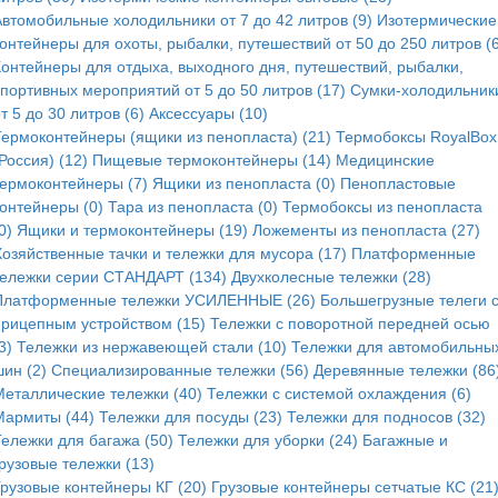
Автомобильные холодильники от 7 до 42 литров (9)
Изотермические
онтейнеры для охоты, рыбалки, путешествий от 50 до 250 литров (6
Контейнеры для отдыха, выходного дня, путешествий, рыбалки,
спортивных мероприятий от 5 до 50 литров (17)
Сумки-холодильник
т 5 до 30 литров (6)
Аксессуары (10)
Термоконтейнеры (ящики из пенопласта) (21)
Термобоксы RoyalBox
Россия) (12)
Пищевые термоконтейнеры (14)
Медицинские
термоконтейнеры (7)
Ящики из пенопласта (0)
Пенопластовые
контейнеры (0)
Тара из пенопласта (0)
Термобоксы из пенопласта
0)
Ящики и термоконтейнеры (19)
Ложементы из пенопласта (27)
Хозяйственные тачки и тележки для мусора (17)
Платформенные
тележки серии СТАНДАРТ (134)
Двухколесные тележки (28)
Платформенные тележки УСИЛЕННЫЕ (26)
Большегрузные телеги 
прицепным устройством (15)
Тележки с поворотной передней осью
3)
Тележки из нержавеющей стали (10)
Тележки для автомобильны
ин (2)
Специализированные тележки (56)
Деревянные тележки (86
Металлические тележки (40)
Тележки с системой охлаждения (6)
Мармиты (44)
Тележки для посуды (23)
Тележки для подносов (32)
Тележки для багажа (50)
Тележки для уборки (24)
Багажные и
рузовые тележки (13)
Грузовые контейнеры КГ (20)
Грузовые контейнеры сетчатые КС (21