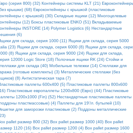
вро (серия 800) (32)
Контейнеры системы KLT (21)
Евроконтейнер
без крышки) (68)
Евроконтейнеры с крышкой (пластиковые
контейнеры с крышкой) (30)
Складные ящики (12)
Многоцелевые
контейнеры (12)
Боксы пластиковые ENKO (51)
Вкладываемые
контейнеры INSTORE (14)
Polymer Logistics (6)
Нестандартные
решения (6)
Ящики для склада, серия 1000 (11)
Ящики для склада, серия 5000
talia (23)
Ящики для склада, серия 6000 (8)
Ящики для склада, сери
000 (8)
Ящики для склада, серия 9000 (24)
Ящики для склада,
ерия 12000 Logic Store (18)
Полочные ящики RK (24)
Стойки и
стеллажи для склада (40)
Мобильные тележки (14)
Стеллажи для
аража (готовые комплекты) (3)
Металлические стеллажи (без
щиков) (8)
Антистатическая тара (7)
Пластиковые паллеты 600x400 (5)
Пластиковые паллеты 800x600
16)
Пластиковые европаллеты 1200x800 (Евро) (44)
Пластиковые
аллеты 1200x1000 (Fin) (52)
Нестандартные пластиковые паллеты
(поддоны пластмассовые) (4)
Паллеты для 19'/л. бутылей (10)
Решетки для заморозки пластиковые (2)
Поддоны металлические
23)
ox pallet размер 800 (32)
Box pallet размер 1000 (40)
Box pallet
размер 1120 (16)
Box pallet размер 1200 (4)
Box pallet размер 1600