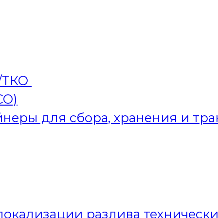
/ТКО
СО)
неры для сбора, хранения и т
окализации разлива технически