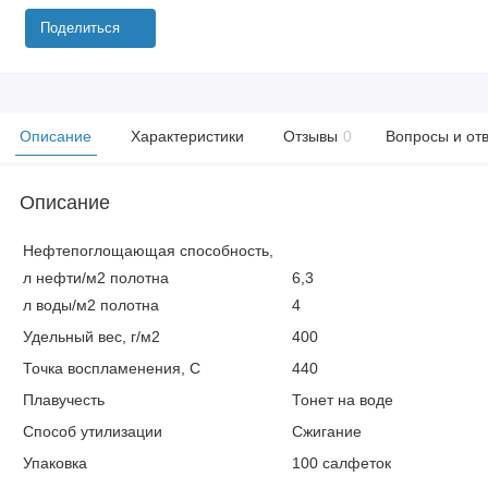
Поделиться
Описание
Характеристики
Отзывы
0
Вопросы и от
Описание
Нефтепоглощающая способность,
л нефти/м2 полотна
6,3
л воды/м2 полотна
4
Удельный вес, г/м2
400
Точка воспламенения, C
440
Плавучесть
Тонет на воде
Способ утилизации
Сжигание
Упаковка
100 салфеток