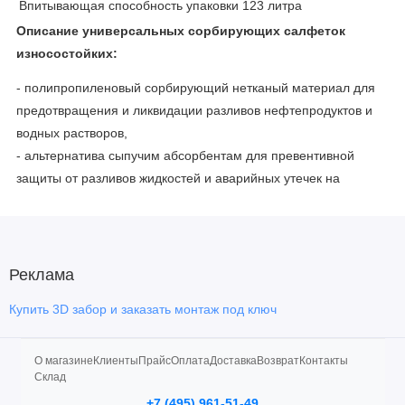
Впитывающая способность упаковки
123 литра
Описание универсальных сорбирующих салфеток
износостойких:
- полипропиленовый сорбирующий нетканый материал для
предотвращения и ликвидации разливов нефтепродуктов и
водных растворов,
- альтернатива сыпучим абсорбентам для превентивной
защиты от разливов жидкостей и аварийных утечек на
производстве и при выполнении ремонтных работ,
- используются как впитывающий материал под инструмент,
станки, приборы, канистры, бутыли,
- используются как обтирочный материал для удаления
Реклама
остаточных нефтепродуктов при заправках техники, катеров,
Купить 3D забор и заказать монтаж под ключ
морских судов, на складах ГСМ, на АЗС и т.д,
- имеют хорошие показатели по сорбирующей способности.
-
Особенностью данного вида сорбирующих салфеток
О магазине
Клиенты
Прайс
Оплата
Доставка
Возврат
Контакты
Склад
является их
износоустойчивость. Производится по
+7 (495) 961-51-49
технологии «спанбонд-мелтблаун-спанбонд».