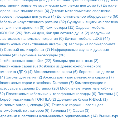
спортивно-игровые металлические комплексы для дома (8)
Детские
деревянные зимние горки (4)
Детские металлические спортивно-
игровые площадки для улицы (4)
Дополнительное оборудование (50
ебель из искусственного ротанга (32)
Сундуки и ящики из пластика
для уличного хранения (9)
Компостеры (11)
Садовая мебель
ЭКОНОМ (26)
Летний душ, бак для летнего душа (2)
Модульные
пластиковые напольные покрытия (0)
Дачная мебель LUXE (44)
Пластиковые хозяйственные шкафы (8)
Теплицы из поликарбоната
7)
Сотовый поликарбонат (7)
Инфракрасные сауны и душевые
кабины (43)
Кухонные аксессуары (36)
Хозяйственные постройки (22)
Вольеры для животных (2)
Пластиковые сараи (8)
Хозблоки из древесно-полимерного
омпозита (ДПК) (4)
Металлические сараи (6)
Деревянные домики
14)
Загоны для телят (2)
Аксессуары к металлическим сараям (7)
Пластиковые сараи и хозблоки Duramax (7)
Комплектующие и
аксессуары к сараям Duramax (20)
Мобильные туалетные кабины
32)
Пластиковые кабельные и телефонные колодцы (6)
Понтоны (1
Погреб пластиковый TORTILA (2)
Дренажные блоки R-Block (1)
Тентовые ангары, склады (20)
Тентовые гаражи, навесы для
втомобилей, яхт, катеров (6)
Теплицы (7)
Сараи (3)
Стремянки и лестницы алюминиевые оцинкованные (14)
Вышки-тур