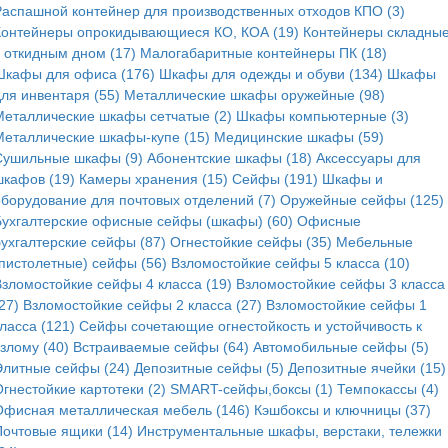
Распашной контейнер для производственных отходов КПО (3)
Контейнеры опрокидывающиеся КО, КОА (19)
Контейнеры складные
с откидным дном (17)
Малогабаритные контейнеры ПК (18)
Шкафы для офиса (176)
Шкафы для одежды и обуви (134)
Шкафы
для инвентаря (55)
Металлические шкафы оружейные (98)
Металлические шкафы сетчатые (2)
Шкафы компьютерные (3)
Металлические шкафы-купе (15)
Медицинские шкафы (59)
Сушильные шкафы (9)
Абонентские шкафы (18)
Аксессуары для
шкафов (19)
Камеры хранения (15)
Сейфы (191)
Шкафы и
оборудование для почтовых отделений (7)
Оружейные сейфы (125)
Бухгалтерские офисные сейфы (шкафы) (60)
Офисные
бухгалтерские сейфы (87)
Огнестойкие сейфы (35)
Мебельные
(пистолетные) сейфы (56)
Взломостойкие сейфы 5 класса (10)
Взломостойкие сейфы 4 класса (19)
Взломостойкие сейфы 3 класса
27)
Взломостойкие сейфы 2 класса (27)
Взломостойкие сейфы 1
ласса (121)
Сейфы сочетающие огнестойкость и устойчивость к
злому (40)
Встраиваемые сейфы (64)
Автомобильные сейфы (5)
Элитные сейфы (24)
Депозитные сейфы (5)
Депозитные ячейки (15)
гнестойкие картотеки (2)
SMART-сейфы,боксы (1)
Темпокассы (4)
Офисная металлическая мебель (146)
Кэшбоксы и ключницы (37)
Почтовые ящики (14)
Инструментальные шкафы, верстаки, тележки