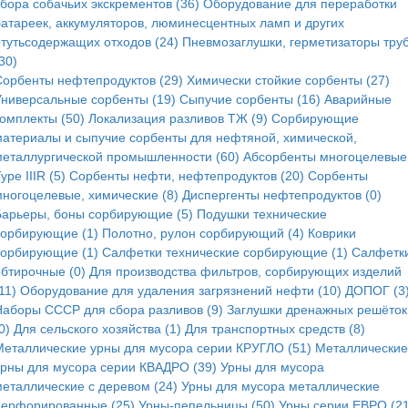
сбора собачьих экскрементов (36)
Оборудование для переработки
батареек, аккумуляторов, люминесцентных ламп и других
ртутьсодержащих отходов (24)
Пневмозаглушки, герметизаторы тру
30)
Сорбенты нефтепродуктов (29)
Химически стойкие сорбенты (27)
Универсальные сорбенты (19)
Сыпучие сорбенты (16)
Аварийные
комплекты (50)
Локализация разливов ТЖ (9)
Сорбирующие
материалы и сыпучие сорбенты для нефтяной, химической,
металлургической промышленности (60)
Абсорбенты многоцелевые
ype IIIR (5)
Cорбенты нефти, нефтепродуктов (20)
Сорбенты
многоцелевые, химические (8)
Диспергенты нефтепродуктов (0)
Барьеры, боны сорбирующие (5)
Подушки технические
сорбирующие (1)
Полотно, рулон сорбирующий (4)
Коврики
сорбирующие (1)
Салфетки технические сорбирующие (1)
Салфетк
обтирочные (0)
Для производства фильтров, сорбирующих изделий
11)
Оборудование для удаления загрязнений нефти (10)
ДОПОГ (3
Наборы СССР для сбора разливов (9)
Заглушки дренажных решёток
0)
Для сельского хозяйства (1)
Для транспортных средств (8)
Металлические урны для мусора серии КРУГЛО (51)
Металлические
урны для мусора серии КВАДРО (39)
Урны для мусора
металлические с деревом (24)
Урны для мусора металлические
перфорированные (25)
Урны-пепельницы (50)
Урны серии ЕВРО (21