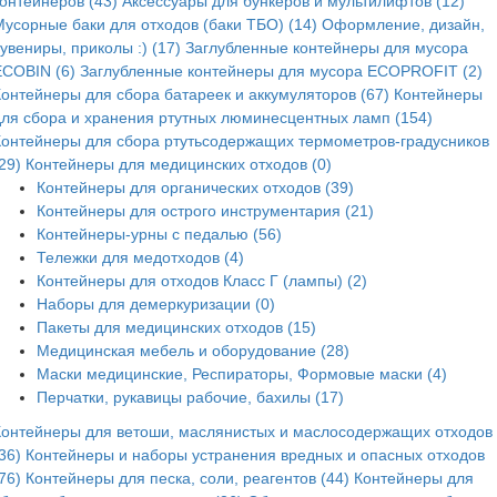
контейнеров (43)
Аксессуары для бункеров и мультилифтов (12)
Мусорные баки для отходов (баки ТБО) (14)
Оформление, дизайн,
увениры, приколы :) (17)
Заглубленные контейнеры для мусора
ECOBIN (6)
Заглубленные контейнеры для мусора ECOPROFIT (2)
Контейнеры для сбора батареек и аккумуляторов (67)
Контейнеры
для сбора и хранения ртутных люминесцентных ламп (154)
Контейнеры для сбора ртутьсодержащих термометров-градусников
29)
Контейнеры для медицинских отходов (0)
Контейнеры для органических отходов (39)
Контейнеры для острого инструментария (21)
Контейнеры-урны с педалью (56)
Тележки для медотходов (4)
Контейнеры для отходов Класс Г (лампы) (2)
Наборы для демеркуризации (0)
Пакеты для медицинских отходов (15)
Медицинская мебель и оборудование (28)
Маски медицинские, Респираторы, Формовые маски (4)
Перчатки, рукавицы рабочие, бахилы (17)
Контейнеры для ветоши, маслянистых и маслосодержащих отходов
36)
Контейнеры и наборы устранения вредных и опасных отходов
76)
Контейнеры для песка, соли, реагентов (44)
Контейнеры для