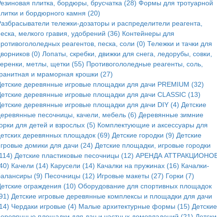
Резиновая плитка, бордюры, брусчатка (28)
Формы для тротуарной
плитки и бордюрного камня (20)
Разбрасыватели тележки-дозаторы и распределители реагента,
еска, мелкого гравия, удобрений (36)
Контейнеры для
ротивогололедных реагентов, песка, соли (0)
Тележки и тачки для
ворников (0)
Лопаты, скребки, движки для снега, ледорубы, совки,
еренки, метлы, щетки (55)
Противогололедные реагенты, соль,
гранитная и мраморная крошки (27)
Детские деревянные игровые площадки для дачи PREMIUM (32)
Детские деревянные игровые площадки для дачи CLASSIC (13)
Детские деревянные игровые площадки для дачи DIY (4)
Детские
деревянные песочницы, качели, мебель (6)
Деревянные зимние
орки для детей и взрослых (5)
Комплектующие и аксессуары для
детских деревянных площадок (69)
Детские городки (9)
Детские
игровые домики для дачи (24)
Детские площадки, игровые городки
114)
Детские пластиковые песочницы (12)
АРЕНДА АТТРАКЦИОНОВ
40)
Качели (14)
Карусели (14)
Качалки на пружинах (16)
Качалки-
балансиры (9)
Песочницы (12)
Игровые макеты (27)
Горки (7)
Детские ограждения (10)
Оборудование для спортивных площадок
91)
Детские игровые деревянные комплексы и площадки для дачи
14)
Чердаки игровые (4)
Малые архитектурные формы (15)
Детские
деревянные площадки для дач и частных домовладений (21)
Детски