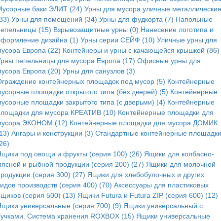
Мусорные баки ЭЛИТ (24)
Урны для мусора уличные металлически
33)
Урны для помещений (34)
Урны для фудкорта (7)
Напольные
пепельницы (15)
Взрывозащитные урны (0)
Нанесение логотипа и
оформление дизайна (1)
Урны серии СЕЙФ (10)
Уличные урны для
мусора Европа (22)
Контейнеры и урны с качающейся крышкой (86)
Урны пепельницы для мусора Европа (17)
Офисные урны для
мусора Европа (20)
Урны для санузлов (3)
Ограждение контейнерных площадок под мусор (5)
Контейнерные
мусорные площадки открытого типа (без дверей) (5)
Контейнерные
мусорные площадки закрытого типа (с дверьми) (4)
Контейнерные
площадки для мусора КРЕАТИВ (10)
Контейнерные площадки для
мусора ЭКОНОМ (12)
Контейнерные площадки для мусора ДОМИК
13)
Ангары и конструкции (3)
Стандартные контейнерные площадк
26)
Ящики под овощи и фрукты (серия 100) (26)
Ящики для колбасно-
мясной и рыбной продукции (серия 200) (27)
Ящики для молочной
родукции (серия 300) (27)
Ящики для хлебобулочных и других
идов производств (серия 400) (70)
Аксессуары для пластиковых
щиков (серия 500) (13)
Ящики Futura и Futura ZIP (серия 600) (12)
Ящики универсальные (серия 700) (9)
Ящики универсальный с
ручками. Система хранения ROXBOX (15)
Ящики универсальные