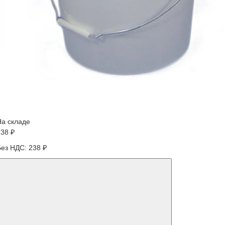
На складе
238 ₽
Без НДС: 238 ₽