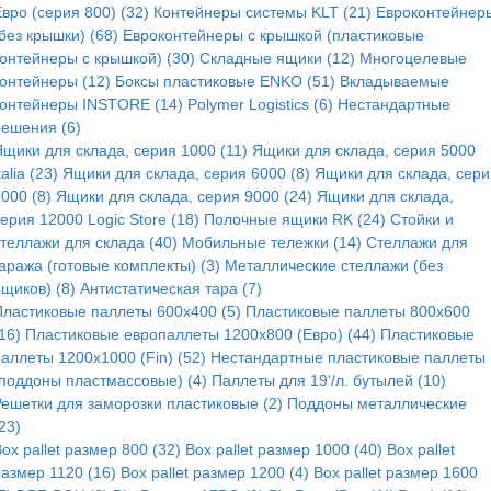
вро (серия 800) (32)
Контейнеры системы KLT (21)
Евроконтейнер
без крышки) (68)
Евроконтейнеры с крышкой (пластиковые
контейнеры с крышкой) (30)
Складные ящики (12)
Многоцелевые
контейнеры (12)
Боксы пластиковые ENKO (51)
Вкладываемые
контейнеры INSTORE (14)
Polymer Logistics (6)
Нестандартные
решения (6)
Ящики для склада, серия 1000 (11)
Ящики для склада, серия 5000
talia (23)
Ящики для склада, серия 6000 (8)
Ящики для склада, сери
000 (8)
Ящики для склада, серия 9000 (24)
Ящики для склада,
ерия 12000 Logic Store (18)
Полочные ящики RK (24)
Стойки и
стеллажи для склада (40)
Мобильные тележки (14)
Стеллажи для
аража (готовые комплекты) (3)
Металлические стеллажи (без
щиков) (8)
Антистатическая тара (7)
Пластиковые паллеты 600x400 (5)
Пластиковые паллеты 800x600
16)
Пластиковые европаллеты 1200x800 (Евро) (44)
Пластиковые
аллеты 1200x1000 (Fin) (52)
Нестандартные пластиковые паллеты
(поддоны пластмассовые) (4)
Паллеты для 19'/л. бутылей (10)
Решетки для заморозки пластиковые (2)
Поддоны металлические
23)
ox pallet размер 800 (32)
Box pallet размер 1000 (40)
Box pallet
размер 1120 (16)
Box pallet размер 1200 (4)
Box pallet размер 1600