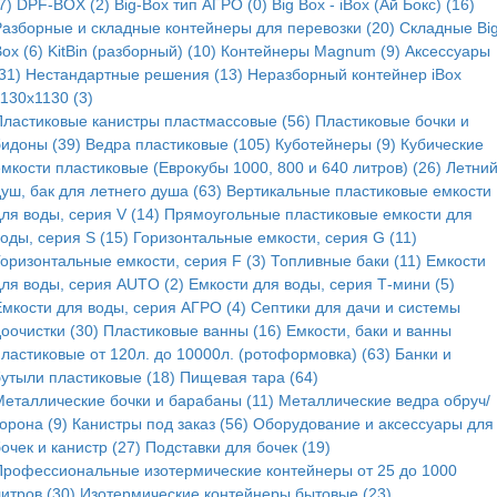
7)
DPF-BOX (2)
Big-Box тип АГРО (0)
Big Box - iBox (Ай Бокс) (16)
Разборные и складные контейнеры для перевозки (20)
Складные Bi
ox (6)
KitBin (разборный) (10)
Контейнеры Magnum (9)
Аксессуары
31)
Нестандартные решения (13)
Неразборный контейнер iBox
130x1130 (3)
Пластиковые канистры пластмассовые (56)
Пластиковые бочки и
бидоны (39)
Ведра пластиковые (105)
Куботейнеры (9)
Кубические
мкости пластиковые (Еврокубы 1000, 800 и 640 литров) (26)
Летни
уш, бак для летнего душа (63)
Вертикальные пластиковые емкости
ля воды, серия V (14)
Прямоугольные пластиковые емкости для
оды, серия S (15)
Горизонтальные емкости, серия G (11)
Горизонтальные емкости, серия F (3)
Топливные баки (11)
Емкости
для воды, серия AUTO (2)
Емкости для воды, серия Т-мини (5)
Емкости для воды, серия АГРО (4)
Септики для дачи и системы
оочистки (30)
Пластиковые ванны (16)
Емкости, баки и ванны
пластиковые от 120л. до 10000л. (ротоформовка) (63)
Банки и
бутыли пластиковые (18)
Пищевая тара (64)
Металлические бочки и барабаны (11)
Металлические ведра обруч/
орона (9)
Канистры под заказ (56)
Оборудование и аксессуары для
очек и канистр (27)
Подставки для бочек (19)
Профессиональные изотермические контейнеры от 25 до 1000
итров (30)
Изотермические контейнеры бытовые (23)