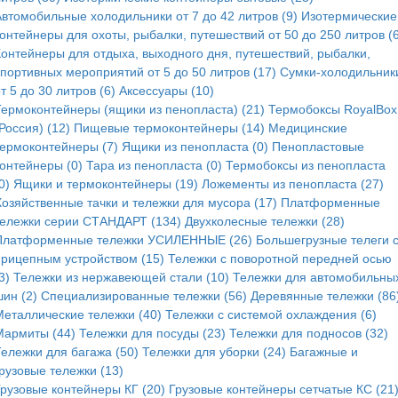
Автомобильные холодильники от 7 до 42 литров (9)
Изотермические
онтейнеры для охоты, рыбалки, путешествий от 50 до 250 литров (6
Контейнеры для отдыха, выходного дня, путешествий, рыбалки,
спортивных мероприятий от 5 до 50 литров (17)
Сумки-холодильник
т 5 до 30 литров (6)
Аксессуары (10)
Термоконтейнеры (ящики из пенопласта) (21)
Термобоксы RoyalBox
Россия) (12)
Пищевые термоконтейнеры (14)
Медицинские
термоконтейнеры (7)
Ящики из пенопласта (0)
Пенопластовые
контейнеры (0)
Тара из пенопласта (0)
Термобоксы из пенопласта
0)
Ящики и термоконтейнеры (19)
Ложементы из пенопласта (27)
Хозяйственные тачки и тележки для мусора (17)
Платформенные
тележки серии СТАНДАРТ (134)
Двухколесные тележки (28)
Платформенные тележки УСИЛЕННЫЕ (26)
Большегрузные телеги 
прицепным устройством (15)
Тележки с поворотной передней осью
3)
Тележки из нержавеющей стали (10)
Тележки для автомобильны
ин (2)
Специализированные тележки (56)
Деревянные тележки (86
Металлические тележки (40)
Тележки с системой охлаждения (6)
Мармиты (44)
Тележки для посуды (23)
Тележки для подносов (32)
Тележки для багажа (50)
Тележки для уборки (24)
Багажные и
рузовые тележки (13)
Грузовые контейнеры КГ (20)
Грузовые контейнеры сетчатые КС (21