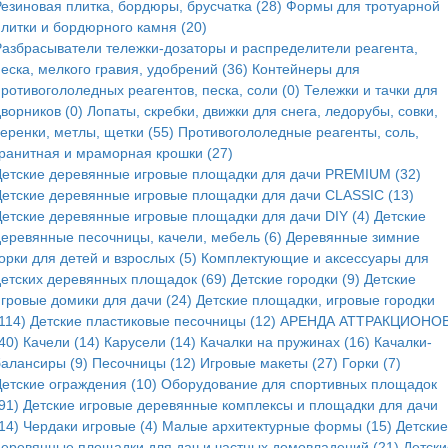
Резиновая плитка, бордюры, брусчатка (28)
Формы для тротуарной
плитки и бордюрного камня (20)
Разбрасыватели тележки-дозаторы и распределители реагента,
еска, мелкого гравия, удобрений (36)
Контейнеры для
ротивогололедных реагентов, песка, соли (0)
Тележки и тачки для
ворников (0)
Лопаты, скребки, движки для снега, ледорубы, совки,
еренки, метлы, щетки (55)
Противогололедные реагенты, соль,
гранитная и мраморная крошки (27)
Детские деревянные игровые площадки для дачи PREMIUM (32)
Детские деревянные игровые площадки для дачи CLASSIC (13)
Детские деревянные игровые площадки для дачи DIY (4)
Детские
деревянные песочницы, качели, мебель (6)
Деревянные зимние
орки для детей и взрослых (5)
Комплектующие и аксессуары для
детских деревянных площадок (69)
Детские городки (9)
Детские
игровые домики для дачи (24)
Детские площадки, игровые городки
114)
Детские пластиковые песочницы (12)
АРЕНДА АТТРАКЦИОНОВ
40)
Качели (14)
Карусели (14)
Качалки на пружинах (16)
Качалки-
балансиры (9)
Песочницы (12)
Игровые макеты (27)
Горки (7)
Детские ограждения (10)
Оборудование для спортивных площадок
91)
Детские игровые деревянные комплексы и площадки для дачи
14)
Чердаки игровые (4)
Малые архитектурные формы (15)
Детские
деревянные площадки для дач и частных домовладений (21)
Детски