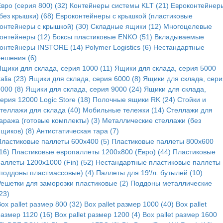
вро (серия 800) (32)
Контейнеры системы KLT (21)
Евроконтейнер
без крышки) (68)
Евроконтейнеры с крышкой (пластиковые
контейнеры с крышкой) (30)
Складные ящики (12)
Многоцелевые
контейнеры (12)
Боксы пластиковые ENKO (51)
Вкладываемые
контейнеры INSTORE (14)
Polymer Logistics (6)
Нестандартные
решения (6)
Ящики для склада, серия 1000 (11)
Ящики для склада, серия 5000
talia (23)
Ящики для склада, серия 6000 (8)
Ящики для склада, сери
000 (8)
Ящики для склада, серия 9000 (24)
Ящики для склада,
ерия 12000 Logic Store (18)
Полочные ящики RK (24)
Стойки и
стеллажи для склада (40)
Мобильные тележки (14)
Стеллажи для
аража (готовые комплекты) (3)
Металлические стеллажи (без
щиков) (8)
Антистатическая тара (7)
Пластиковые паллеты 600x400 (5)
Пластиковые паллеты 800x600
16)
Пластиковые европаллеты 1200x800 (Евро) (44)
Пластиковые
аллеты 1200x1000 (Fin) (52)
Нестандартные пластиковые паллеты
(поддоны пластмассовые) (4)
Паллеты для 19'/л. бутылей (10)
Решетки для заморозки пластиковые (2)
Поддоны металлические
23)
ox pallet размер 800 (32)
Box pallet размер 1000 (40)
Box pallet
размер 1120 (16)
Box pallet размер 1200 (4)
Box pallet размер 1600