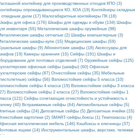
Распашной контейнер для производственных отходов КПО (3)
Контейнеры опрокидывающиеся КО, КОА (19)
Контейнеры складные
с откидным дном (17)
Малогабаритные контейнеры ПК (18)
Шкафы для офиса (176)
Шкафы для одежды и обуви (134)
Шкафы
для инвентаря (55)
Металлические шкафы оружейные (98)
Металлические шкафы сетчатые (2)
Шкафы компьютерные (3)
Металлические шкафы-купе (15)
Медицинские шкафы (59)
Сушильные шкафы (9)
Абонентские шкафы (18)
Аксессуары для
шкафов (19)
Камеры хранения (15)
Сейфы (191)
Шкафы и
оборудование для почтовых отделений (7)
Оружейные сейфы (125)
Бухгалтерские офисные сейфы (шкафы) (60)
Офисные
бухгалтерские сейфы (87)
Огнестойкие сейфы (35)
Мебельные
(пистолетные) сейфы (56)
Взломостойкие сейфы 5 класса (10)
Взломостойкие сейфы 4 класса (19)
Взломостойкие сейфы 3 класса
27)
Взломостойкие сейфы 2 класса (27)
Взломостойкие сейфы 1
ласса (121)
Сейфы сочетающие огнестойкость и устойчивость к
злому (40)
Встраиваемые сейфы (64)
Автомобильные сейфы (5)
Элитные сейфы (24)
Депозитные сейфы (5)
Депозитные ячейки (15)
гнестойкие картотеки (2)
SMART-сейфы,боксы (1)
Темпокассы (4)
Офисная металлическая мебель (146)
Кэшбоксы и ключницы (37)
Почтовые ящики (14)
Инструментальные шкафы, верстаки, тележки