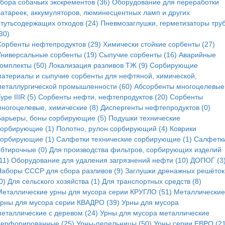
сбора собачьих экскрементов (36)
Оборудование для переработки
батареек, аккумуляторов, люминесцентных ламп и других
ртутьсодержащих отходов (24)
Пневмозаглушки, герметизаторы тру
30)
Сорбенты нефтепродуктов (29)
Химически стойкие сорбенты (27)
Универсальные сорбенты (19)
Сыпучие сорбенты (16)
Аварийные
комплекты (50)
Локализация разливов ТЖ (9)
Сорбирующие
материалы и сыпучие сорбенты для нефтяной, химической,
металлургической промышленности (60)
Абсорбенты многоцелевые
ype IIIR (5)
Cорбенты нефти, нефтепродуктов (20)
Сорбенты
многоцелевые, химические (8)
Диспергенты нефтепродуктов (0)
Барьеры, боны сорбирующие (5)
Подушки технические
сорбирующие (1)
Полотно, рулон сорбирующий (4)
Коврики
сорбирующие (1)
Салфетки технические сорбирующие (1)
Салфетк
обтирочные (0)
Для производства фильтров, сорбирующих изделий
11)
Оборудование для удаления загрязнений нефти (10)
ДОПОГ (3
Наборы СССР для сбора разливов (9)
Заглушки дренажных решёток
0)
Для сельского хозяйства (1)
Для транспортных средств (8)
Металлические урны для мусора серии КРУГЛО (51)
Металлические
урны для мусора серии КВАДРО (39)
Урны для мусора
металлические с деревом (24)
Урны для мусора металлические
перфорированные (25)
Урны-пепельницы (50)
Урны серии ЕВРО (21