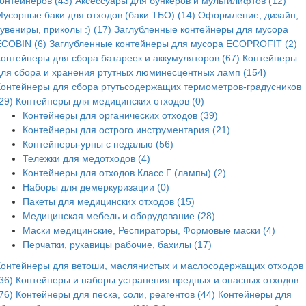
контейнеров (43)
Аксессуары для бункеров и мультилифтов (12)
Мусорные баки для отходов (баки ТБО) (14)
Оформление, дизайн,
увениры, приколы :) (17)
Заглубленные контейнеры для мусора
ECOBIN (6)
Заглубленные контейнеры для мусора ECOPROFIT (2)
Контейнеры для сбора батареек и аккумуляторов (67)
Контейнеры
для сбора и хранения ртутных люминесцентных ламп (154)
Контейнеры для сбора ртутьсодержащих термометров-градусников
29)
Контейнеры для медицинских отходов (0)
Контейнеры для органических отходов (39)
Контейнеры для острого инструментария (21)
Контейнеры-урны с педалью (56)
Тележки для медотходов (4)
Контейнеры для отходов Класс Г (лампы) (2)
Наборы для демеркуризации (0)
Пакеты для медицинских отходов (15)
Медицинская мебель и оборудование (28)
Маски медицинские, Респираторы, Формовые маски (4)
Перчатки, рукавицы рабочие, бахилы (17)
Контейнеры для ветоши, маслянистых и маслосодержащих отходов
36)
Контейнеры и наборы устранения вредных и опасных отходов
76)
Контейнеры для песка, соли, реагентов (44)
Контейнеры для