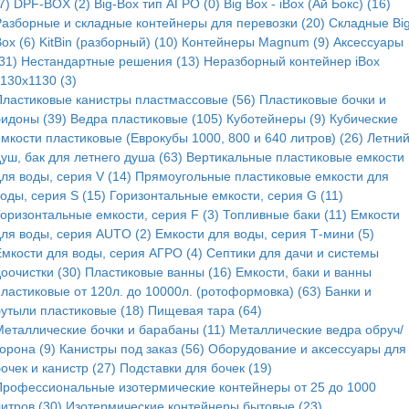
7)
DPF-BOX (2)
Big-Box тип АГРО (0)
Big Box - iBox (Ай Бокс) (16)
Разборные и складные контейнеры для перевозки (20)
Складные Bi
ox (6)
KitBin (разборный) (10)
Контейнеры Magnum (9)
Аксессуары
31)
Нестандартные решения (13)
Неразборный контейнер iBox
130x1130 (3)
Пластиковые канистры пластмассовые (56)
Пластиковые бочки и
бидоны (39)
Ведра пластиковые (105)
Куботейнеры (9)
Кубические
мкости пластиковые (Еврокубы 1000, 800 и 640 литров) (26)
Летни
уш, бак для летнего душа (63)
Вертикальные пластиковые емкости
ля воды, серия V (14)
Прямоугольные пластиковые емкости для
оды, серия S (15)
Горизонтальные емкости, серия G (11)
Горизонтальные емкости, серия F (3)
Топливные баки (11)
Емкости
для воды, серия AUTO (2)
Емкости для воды, серия Т-мини (5)
Емкости для воды, серия АГРО (4)
Септики для дачи и системы
оочистки (30)
Пластиковые ванны (16)
Емкости, баки и ванны
пластиковые от 120л. до 10000л. (ротоформовка) (63)
Банки и
бутыли пластиковые (18)
Пищевая тара (64)
Металлические бочки и барабаны (11)
Металлические ведра обруч/
орона (9)
Канистры под заказ (56)
Оборудование и аксессуары для
очек и канистр (27)
Подставки для бочек (19)
Профессиональные изотермические контейнеры от 25 до 1000
итров (30)
Изотермические контейнеры бытовые (23)