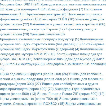
Мусорные баки ЭЛИТ (24)
Урны для мусора уличные металлически
33)
Урны для помещений (34)
Урны для фудкорта (7)
Напольные
пепельницы (15)
Взрывозащитные урны (0)
Нанесение логотипа и
оформление дизайна (1)
Урны серии СЕЙФ (10)
Уличные урны для
мусора Европа (22)
Контейнеры и урны с качающейся крышкой (86)
Урны пепельницы для мусора Европа (17)
Офисные урны для
мусора Европа (20)
Урны для санузлов (3)
Ограждение контейнерных площадок под мусор (5)
Контейнерные
мусорные площадки открытого типа (без дверей) (5)
Контейнерные
мусорные площадки закрытого типа (с дверьми) (4)
Контейнерные
площадки для мусора КРЕАТИВ (10)
Контейнерные площадки для
мусора ЭКОНОМ (12)
Контейнерные площадки для мусора ДОМИК
13)
Ангары и конструкции (3)
Стандартные контейнерные площадк
26)
Ящики под овощи и фрукты (серия 100) (26)
Ящики для колбасно-
мясной и рыбной продукции (серия 200) (27)
Ящики для молочной
родукции (серия 300) (27)
Ящики для хлебобулочных и других
идов производств (серия 400) (70)
Аксессуары для пластиковых
щиков (серия 500) (13)
Ящики Futura и Futura ZIP (серия 600) (12)
Ящики универсальные (серия 700) (9)
Ящики универсальный с
ручками. Система хранения ROXBOX (15)
Ящики универсальные