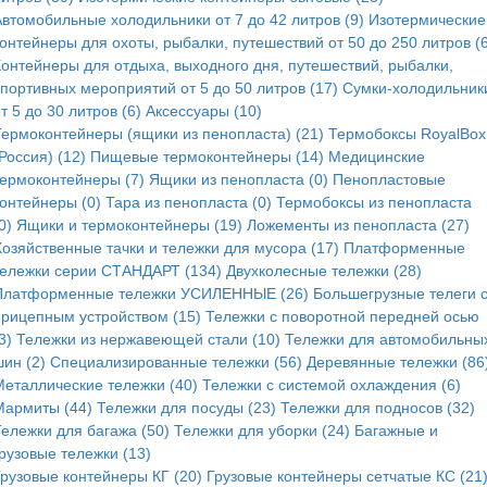
Автомобильные холодильники от 7 до 42 литров (9)
Изотермические
онтейнеры для охоты, рыбалки, путешествий от 50 до 250 литров (6
Контейнеры для отдыха, выходного дня, путешествий, рыбалки,
спортивных мероприятий от 5 до 50 литров (17)
Сумки-холодильник
т 5 до 30 литров (6)
Аксессуары (10)
Термоконтейнеры (ящики из пенопласта) (21)
Термобоксы RoyalBox
Россия) (12)
Пищевые термоконтейнеры (14)
Медицинские
термоконтейнеры (7)
Ящики из пенопласта (0)
Пенопластовые
контейнеры (0)
Тара из пенопласта (0)
Термобоксы из пенопласта
0)
Ящики и термоконтейнеры (19)
Ложементы из пенопласта (27)
Хозяйственные тачки и тележки для мусора (17)
Платформенные
тележки серии СТАНДАРТ (134)
Двухколесные тележки (28)
Платформенные тележки УСИЛЕННЫЕ (26)
Большегрузные телеги 
прицепным устройством (15)
Тележки с поворотной передней осью
3)
Тележки из нержавеющей стали (10)
Тележки для автомобильны
ин (2)
Специализированные тележки (56)
Деревянные тележки (86
Металлические тележки (40)
Тележки с системой охлаждения (6)
Мармиты (44)
Тележки для посуды (23)
Тележки для подносов (32)
Тележки для багажа (50)
Тележки для уборки (24)
Багажные и
рузовые тележки (13)
Грузовые контейнеры КГ (20)
Грузовые контейнеры сетчатые КС (21