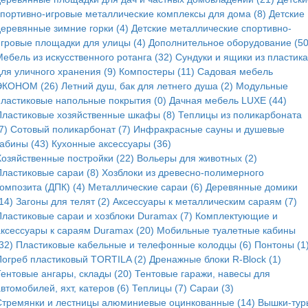
спортивно-игровые металлические комплексы для дома (8)
Детские
деревянные зимние горки (4)
Детские металлические спортивно-
игровые площадки для улицы (4)
Дополнительное оборудование (50
ебель из искусственного ротанга (32)
Сундуки и ящики из пластика
для уличного хранения (9)
Компостеры (11)
Садовая мебель
ЭКОНОМ (26)
Летний душ, бак для летнего душа (2)
Модульные
пластиковые напольные покрытия (0)
Дачная мебель LUXE (44)
Пластиковые хозяйственные шкафы (8)
Теплицы из поликарбоната
7)
Сотовый поликарбонат (7)
Инфракрасные сауны и душевые
кабины (43)
Кухонные аксессуары (36)
Хозяйственные постройки (22)
Вольеры для животных (2)
Пластиковые сараи (8)
Хозблоки из древесно-полимерного
омпозита (ДПК) (4)
Металлические сараи (6)
Деревянные домики
14)
Загоны для телят (2)
Аксессуары к металлическим сараям (7)
Пластиковые сараи и хозблоки Duramax (7)
Комплектующие и
аксессуары к сараям Duramax (20)
Мобильные туалетные кабины
32)
Пластиковые кабельные и телефонные колодцы (6)
Понтоны (1
Погреб пластиковый TORTILA (2)
Дренажные блоки R-Block (1)
Тентовые ангары, склады (20)
Тентовые гаражи, навесы для
втомобилей, яхт, катеров (6)
Теплицы (7)
Сараи (3)
Стремянки и лестницы алюминиевые оцинкованные (14)
Вышки-тур